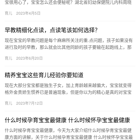
宝很用心了，宝宝怎么还会便秘呢？湖北省妇幼保健院儿内科周晓
勤副主任医师介绍，引起婴儿便秘，饮食原因不容忽视。 专家：选
育儿
2023年4月5日
对婴…
早教精细化点读，点读笔该如何选择？
现在宝宝的早教问题是每个麻麻所关注的重.点问题，孩子如果没有
进行及时的早教，那么就会比其他同龄的孩子要输在起跑线上，那
么市面上的点读笔产品多种多样，什 现在宝宝的早教问题是每个麻
育儿
2023年6月20日
麻…
精养宝宝这些育儿经验你要知道
现在大部分宝宝都是独生子女，加上育龄越来越偏大，宝宝就变得
格外金贵娇生惯养已是普遍现象，但是你以为的精心是真的对宝宝
好吗？这里分享几个精养误区，宝妈们 现在大部分宝宝都是独生子
育儿
2023年7月12日
女，…
什么时候孕育宝宝最健康 什么时候怀孕宝宝最健康
什么时候孕育宝宝最健康，今天为大家介绍什么时候孕育宝宝最健
康方面的讲解，关于什么时候孕育宝宝最健康 什么时候怀孕宝宝最