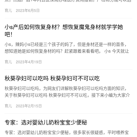
择不同的医院。 医疗费用报销1个月内 广州社保，异地产检和分…
育儿
2023年6月5日
小s产后如何恢复身材？想恢复魔鬼身材就学学她
吧！
小s，辣妈小s已经是三个孩子的妈了，但是身材还是一样的苗条，
想知道她是如何恢复身材的吗？赶紧跟着来看看吧。 小s 今天就让
小s教你产后如何恢复身材，还在为产后身材走样的宝妈们别走开…
育儿
2023年4月19日
秋葵孕妇可以吃吗 秋葵孕妇可不可以吃
秋葵孕妇可以吃吗，为网友们详解秋葵孕妇可以吃吗方面的知识，
关于秋葵孕妇可以吃吗 秋葵孕妇可不可以吃，接下来小编为大家介
绍。 1、孕妇是可以少量食用秋葵的。 2、秋葵的营养价值 秋葵…
育儿
2023年2月15日
专家：选对婴幼儿奶粉宝宝少便秘
专家：选对婴幼儿奶粉宝宝少便秘，很多家长很疑惑，平时喂养宝