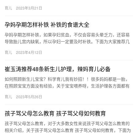
健康，接下来就是全面介绍。 1、首先也没有准确的时间，也没有
育儿
2023年3月21日
…
孕妈孕期怎样补铁 补铁的食谱大全
孕妈孕期怎样补铁，如果孕妇贫血，不仅会容易头晕乏力，还容易
导致胎儿宫内缺氧，所以孕妇一定要及时补铁。下面为大家推荐几
款孕期补铁食谱大全，一起来学吧。 孕期补铁食谱一：菠 孕妈孕期
育儿
2023年4月12日
怎…
崔玉涛推荐48条新生儿护理，辣妈育儿必备
如何照顾新生儿宝宝？科学育儿我有妙招！！很多妈妈都是一胎，
在照顾宝宝方面没有经验，关于宝宝喂养呀，生活护理各方面都有
很多问题可能都没有注意到，也有很多 如何照顾新生儿宝宝？科学
育儿
2023年5月26日
育儿…
孩子骂父母怎么教育 孩子骂父母如何教育
孩子骂父母怎么教育，对于大多数女性来说孩子骂父母怎么教育的
相关介绍，关于孩子骂父母怎么教育 孩子骂父母如何教育，下面为
您详细介绍 1、首先自己先要以身作则。孩子在认知事情的时 孩