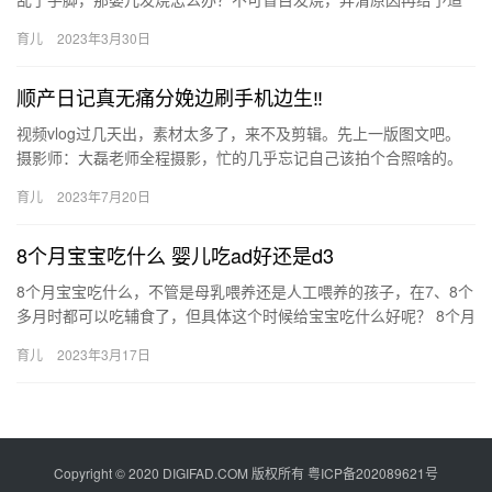
当的治疗。 婴儿发烧怎么办 发烧烧得高的话家长担心会烧坏脑子，
育儿
2023年3月30日
吃…
顺产日记真无痛分娩边刷手机边生‼
视频vlog过几天出，素材太多了，来不及剪辑。先上一版图文吧。
摄影师：大磊老师全程摄影，忙的几乎忘记自己该拍个合照啥的。
宝宝在2021年7月7日7点15分出生，体重 视频vlo…
育儿
2023年7月20日
8个月宝宝吃什么 婴儿吃ad好还是d3
8个月宝宝吃什么，不管是母乳喂养还是人工喂养的孩子，在7、8个
多月时都可以吃辅食了，但具体这个时候给宝宝吃什么好呢？ 8个月
宝宝吃什么 7-8个月的宝宝已经开始适应辅食，可以渐渐增…
育儿
2023年3月17日
Copyright © 2020 DIGIFAD.COM 版权所有
粤ICP备202089621号