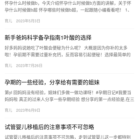
怀孕什么时候做b，今天介绍怀孕什么时候做b方面的讲解，关于怀
孕什么时候做b超 怀孕哪些时候做b超，一起跟随小编看看吧！ 1、
整个孕期一般要做7-8次的B超。 2、第1次B超是在孕早…
育儿
2023年5月3日
新手爸妈科学备孕指南1叶酸的选择
好多妈妈说她吃了叶酸会便秘为什么呢？ 大概是因为你补的太多
啦！孕前期不需要过量补充钙，反而容易引起便秘！选择最简单的
叶酸片就好啦 选择叶酸的时候不是微量 好多妈妈说她吃了叶酸会便
育儿
2023年7月26日
秘…
孕期的一些经验，分享给有需要的姐妹
第yi 回妈妈没有经验，姐妹们多做一做功课呀！#孕期日记#我要当
妈妈啦 真正的过来人分享一些孕期经验 想分享的第一点经验是,在三
个月前,除了家人,尽量不要告之其它 第yi 回妈妈没…
育儿
2023年6月9日
试管婴儿移植后的注意事项不可忽略
试管婴儿移植后的注意事项不可忽略，走到试管婴儿这一步都特别