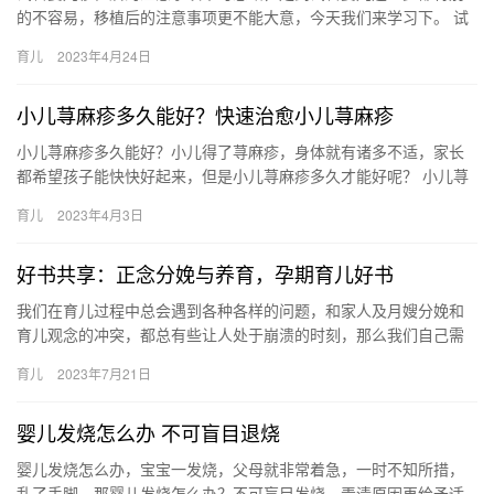
的不容易，移植后的注意事项更不能大意，今天我们来学习下。 试
管婴儿移植后的注意事项不可忽略 为了生孩子，走上试管婴儿这条
育儿
2023年4月24日
路…
小儿荨麻疹多久能好？快速治愈小儿荨麻疹
小儿荨麻疹多久能好？小儿得了荨麻疹，身体就有诸多不适，家长
都希望孩子能快快好起来，但是小儿荨麻疹多久才能好呢？ 小儿荨
麻疹多久能好？ 小儿荨麻疹多久能好？我们将为你作出解答并带来
育儿
2023年4月3日
快…
好书共享：正念分娩与养育，孕期育儿好书
我们在育儿过程中总会遇到各种各样的问题，和家人及月嫂分娩和
育儿观念的冲突，都总有些让人处于崩溃的时刻，那么我们自己需
要提升自己的能力了。当我们没有做好 我们在育儿过程中总会遇到
育儿
2023年7月21日
各种…
婴儿发烧怎么办 不可盲目退烧
婴儿发烧怎么办，宝宝一发烧，父母就非常着急，一时不知所措，
乱了手脚，那婴儿发烧怎么办？不可盲目发烧，弄清原因再给予适