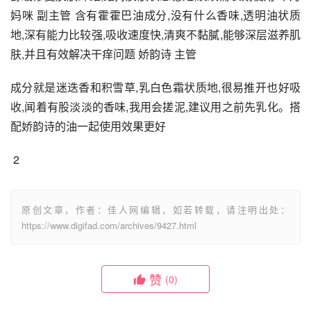
妈咪 副主管 含有霍霍巴油成分,没有什么香味,透明油状质
地,深有能力比较强,吸收速度快,清爽不黏膩,能够深层滋养肌
肤,并且有效解决干痒问题 娇韵诗 主管
成分就是迷迭香和积雪草,乳白色霜状质地,很易推开也好吸
收,闻着有股淡淡的香味,我用会搓泥,建议用之前先乳化。搭
配娇韵诗的油一起使用效果更好
 2
原创文章，作者：佳人网编辑，如若转载，请注明出处：
https://www.digifad.com/archives/9427.html
赞
(0)