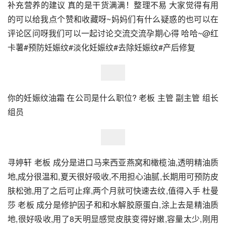
补充营养的建议 真的是干货满满！整理不易 大家觉得有用
的可以给我点个赞和收藏呀~妈妈们有什么疑惑的也可以在
评论区问呀我们可以一起讨论交流交流孕期心得 哈哈~@红
卡薯#预防妊娠纹#淡化妊娠纹#去除妊娠纹#产后修复
你的妊娠纹油霜 在公司是什么职位? 老板 主管 副主管 组长 
组员
寻婷轩 老板 成分是进口马来西亚燕窝和橄榄油,透明精油质
地,成分很温和,夏天很好吸收,不用担心油腻,长期用可预防皮
肤松弛,用了之后可止痒,两个月就可快速去纹,值得入手 杜曼
莎 老板 成分是修护因子和和水解胶原蛋白,涂上去是精油质
地,很好吸收,用了8天明显感觉皮肤变得好嫩,容量太少,刚用