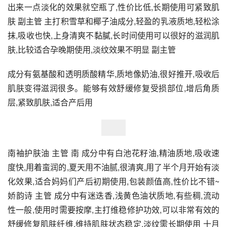
出来一点淡化的效果就空瓶了,性价比低,长期使用可紧致肌
肤 副主管 主打积雪草和椰子油成分,轻盈的乳液质地,轻松涂
抹,吸收也快,上身清爽不黏膩,长时间使用可以很好的滋润肌
肤,比较适合孕晚期使用,淡纹效果不明显 副主管
成分有氨基酸和透明质酸精华,质地像奶油,很好推开,吸收后
肌肤变得滋润很多。能够有效舒缓修复受损部位,增后角质
层,紧致肌肤,适合产后用
南袖护肤油 主管 南 成分中有白池花籽油,精油质地,吸收速
度快,用着蛮润的,夏天用不油腻,很清爽,用了半个月开始有淡
化效果,适合妈妈们产后初期使用,包装颜值高,性价比不错~ 
娇韵诗 主管 成分中有迷迭香,浅黄色油状质地,有些稠,流动
性一般,使用时需要按摩,主打维稳修护功效,可以非常有效的
舒缓修复肌肤纤维,维持肌肤状态稳定,淡纹需长期使用 十月