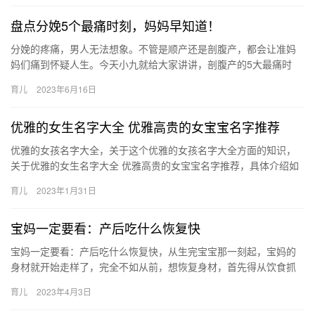
盘点分娩5个最痛时刻，妈妈早知道！
分娩的疼痛，男人无法想象。不管是顺产还是剖腹产，都会让准妈
妈们痛到怀疑人生。今天小九就给大家讲讲，剖腹产的5大最痛时
刻。 有人曾做过疼痛分级，从0~9级依次 分娩的疼痛，男人无法
育儿
2023年6月16日
想…
优雅的女生名字大全 优雅高贵的女宝宝名字推荐
优雅的女孩名字大全，关于这个优雅的女孩名字大全方面的知识，
关于优雅的女生名字大全 优雅高贵的女宝宝名字推荐，具体介绍如
下： 1、怜萱、妙琴、静曼、静涵 2、婉仪、静娴、语嫣、慕 优…
育儿
2023年1月31日
宝妈一定要看：产后吃什么恢复快
宝妈一定要看：产后吃什么恢复快，从生完宝宝那一刻起，宝妈的
身材就开始走样了，完全不如从前，想恢复身材，首先得从饮食抓
起，看下产后吃什么恢复快。 宝妈一定要看：产后吃什么恢复快 产
育儿
2023年4月3日
后…