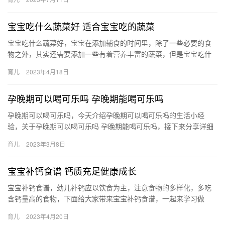
宝宝吃什么蔬菜好 适合宝宝吃的蔬菜
宝宝吃什么蔬菜好，宝宝在添加辅食的时间里，除了一些必要的食
物之外，其实还需要添加一些有着营养丰富的蔬菜，但是宝宝吃什
么蔬菜好呢？ 1、豌豆 特点：铜、铬等微量元素含量较多 宝宝吃
育儿
2023年4月18日
什…
孕晚期可以喝可乐吗 孕晚期能喝可乐吗
孕晚期可以喝可乐吗，今天介绍孕晚期可以喝可乐吗的生活小经
验，关于孕晚期可以喝可乐吗 孕晚期能喝可乐吗，接下来分享详细
内容。 1、怀孕晚期适当可以喝一点可乐，在怀孕晚期胎儿的生 孕
育儿
2023年3月8日
晚…
宝宝补钙食谱 钙质充足健康成长
宝宝补钙食谱，幼儿补钙应以饮食为主，注意食物的多样化，多吃
含钙量高的食物，下面给大家带来宝宝补钙食谱，一起来学习做
法。 宝宝补钙食谱 宝宝补钙应调整饮食结构，下面的几款宝宝补钙
育儿
2023年4月20日
食谱…