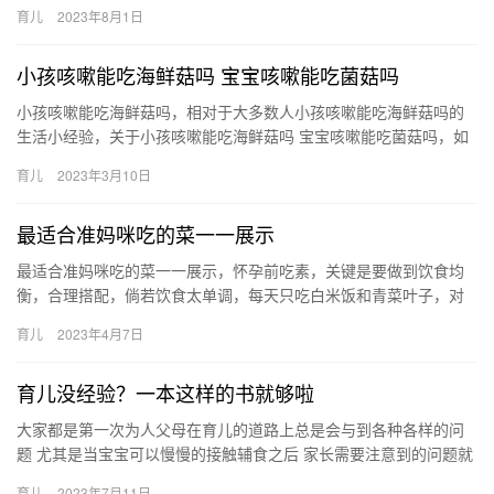
孩子的方式建立自信和亲子关系。因为 很多朋友看了我的复盘，提
育儿
2023年8月1日
出很…
小孩咳嗽能吃海鲜菇吗 宝宝咳嗽能吃菌菇吗
小孩咳嗽能吃海鲜菇吗，相对于大多数人小孩咳嗽能吃海鲜菇吗的
生活小经验，关于小孩咳嗽能吃海鲜菇吗 宝宝咳嗽能吃菌菇吗，如
有不对的地方欢迎指正！ 1、宝宝咳嗽时是否能吃菌菇，这需要
育儿
2023年3月10日
小…
最适合准妈咪吃的菜一一展示
最适合准妈咪吃的菜一一展示，怀孕前吃素，关键是要做到饮食均
衡，合理搭配，倘若饮食太单调，每天只吃白米饭和青菜叶子，对
于怀孕前的身体调养来说，肯定是不够的。什么菜最适合孕妇吃
育儿
2023年4月7日
呢？一 …
育儿没经验？一本这样的书就够啦
大家都是第一次为人父母在育儿的道路上总是会与到各种各样的问
题 尤其是当宝宝可以慢慢的接触辅食之后 家长需要注意到的问题就
更多了 所以如果觉得自己没经验的话 大家都是第一次为人父母在…
育儿
2023年7月11日