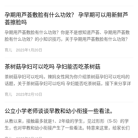
有…
孕期用芦荟敷脸有什么功效？ 孕早期可以用新鲜芦
荟擦脸吗
孕期用芦荟敷脸有什么功效？你是不是想知道芦荟、孕期用芦荟敷
脸有什么功效？的小知识技巧，关于孕期用芦荟敷脸有什么功效？
或者 孕早期可以用新鲜芦荟擦脸吗，接下来分享详细内容。 孕期
育儿
2023年1月20日
用…
茶树菇孕妇可以吃吗 孕妇能否吃茶树菇
茶树菇孕妇可以吃吗，辣妈女性网为你介绍茶树菇孕妇可以吃吗的
话题，关于茶树菇孕妇可以吃吗 孕妇能否吃茶树菇，接下来分享详
细内容。 1、妇可以食用茶树菇，不仅能够补充自身需要的营 茶
育儿
2023年2月10日
树…
公立小学老师谈谈早教和幼小衔接一些看法。
从教以来，接触最多就是1、2年级的学生，见过形形（S-S）的学
生，也对早教和幼小衔接产生了一些看法。特意来这里，给家长们
避避雷！！ 1：珠心算或者任何以机械计 从教以来，接触最多就…