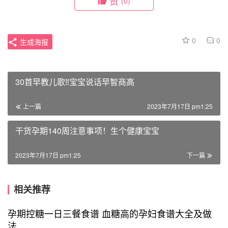
赞
(0)
0
0
生成海报
30首早教儿歌‼宝宝说话早智商高
上一篇
2023年7月17日 pm1:25
干货孕期140周注意事项！生个健康宝宝
2023年7月17日 pm1:25
下一篇
相关推荐
孕期控糖一日三餐食谱 血糖高的孕妇食谱大全及做
法