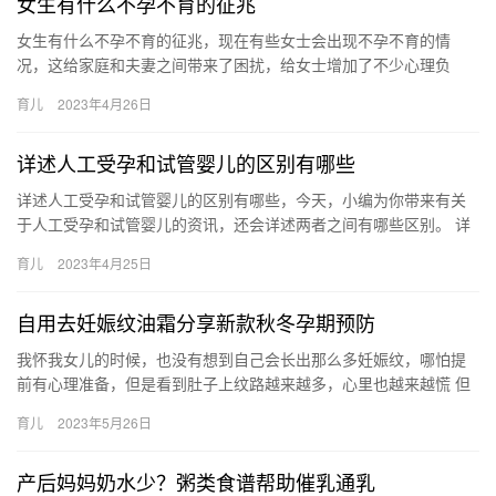
女生有什么不孕不育的征兆
女生有什么不孕不育的征兆，现在有些女士会出现不孕不育的情
况，这给家庭和夫妻之间带来了困扰，给女士增加了不少心理负
担，看看女生不孕不育的征兆有什么，早发现早治疗。 女生有什么
育儿
2023年4月26日
不孕不育…
详述人工受孕和试管婴儿的区别有哪些
详述人工受孕和试管婴儿的区别有哪些，今天，小编为你带来有关
于人工受孕和试管婴儿的资讯，还会详述两者之间有哪些区别。 详
述人工受孕和试管婴儿的区别有哪些 随着现代医学的发展，人工受
育儿
2023年4月25日
孕…
自用去妊娠纹油霜分享新款秋冬孕期预防
我怀我女儿的时候，也没有想到自己会长出那么多妊娠纹，哪怕提
前有心理准备，但是看到肚子上纹路越来越多，心里也越来越慌 但
是我那时候对于用啥妊娠纹油霜，还 我怀我女儿的时候，也没有想
育儿
2023年5月26日
到…
产后妈妈奶水少？粥类食谱帮助催乳通乳