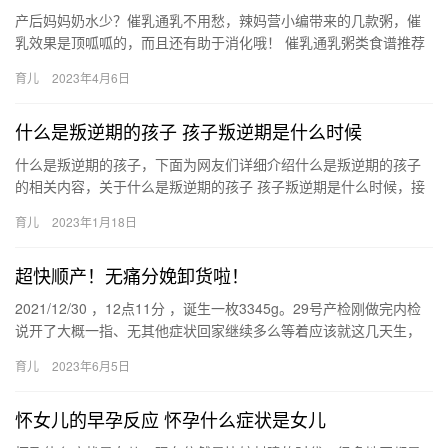
产后妈妈奶水少？催乳通乳不用愁，辣妈营小编带来的几款粥，催
乳效果是顶呱呱的，而且还有助于消化哦！ 催乳通乳粥类食谱推荐
茭白猪肉粥 原料：粳米，茭白，香菇，猪肉 配料：猪油 产后妈妈…
育儿
2023年4月6日
什么是叛逆期的孩子 孩子叛逆期是什么时候
什么是叛逆期的孩子，下面为网友们详细介绍什么是叛逆期的孩子
的相关内容，关于什么是叛逆期的孩子 孩子叛逆期是什么时候，接
下来小编为大家介绍。 1、每个孩子都会经历叛逆期，一般来 什
育儿
2023年1月18日
么…
超快顺产！无痛分娩卸货啦！
2021/12/30 ，12点11分 ，诞生一枚3345g。29号产检刚做完内检
说开了大概一指、无其他症状回家继续多么等着应该就这几天生，
刚回家不久，就发现见红了，但没宫缩和其他反…
育儿
2023年6月5日
怀女儿的早孕反应 怀孕什么症状是女儿