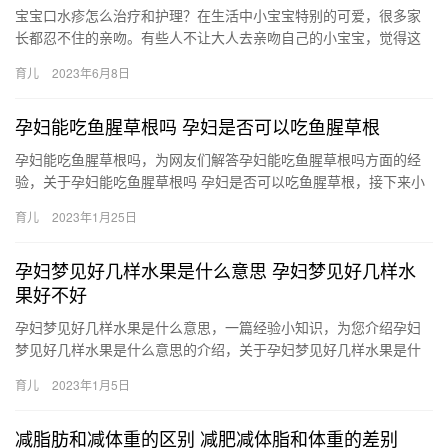
宝宝口水疹怎么治疗和护理？在生活中小宝宝特别的可爱，很多家
长都忍不住的亲吻。有些人不让大人去亲吻自己的小宝宝，觉得这
样会把宝宝的脸亲烂。先不管亲吻会不会把宝宝的脸亲烂，口水疹
育儿
2023年6月8日
是 宝…
孕妇能吃鱼腥草根吗 孕妇是否可以吃鱼腥草根
孕妇能吃鱼腥草根吗，为网友们解答孕妇能吃鱼腥草根吗方面的经
验，关于孕妇能吃鱼腥草根吗 孕妇是否可以吃鱼腥草根，接下来小
编就来介绍。 1、孕妇是可以吃鱼腥草根的，鱼腥草中含有蛋 孕
育儿
2023年1月25日
妇…
孕妇梦见好几样水果是什么意思 孕妇梦见好几样水
果好不好
孕妇梦见好几样水果是什么意思，一篇经验小知识，为您介绍孕妇
梦见好几样水果是什么意思的介绍，关于孕妇梦见好几样水果是什
么意思 孕妇梦见好几样水果好不好，具体内容如下： 1、孕妇梦见
育儿
2023年1月5日
好…
减脂肪和减体重的区别 减肥减体脂和体重的差别