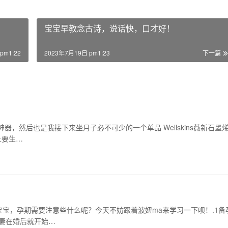
宝宝早教念古诗，说话快，口才好！
pm1:22
2023年7月19日 pm1:23
下一篇
，然后也是我接下来坐月子必不可少的一个单品 Wellskins薇新石墨
上要生…
宝，孕期需要注意些什么呢？今天不妨跟着波妞ma来学习一下呗！.1备
夫妻在婚后就开始…