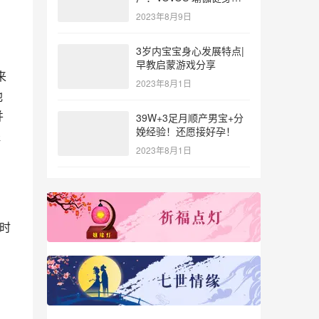
参与北体大专业普拉提教
2023年8月9日
练培训
3岁内宝宝身心发展特点|
早教启蒙游戏分享
来
2023年8月1日
他
并
39W+3足月顺产男宝+分
娩经验！还愿接好孕！
程
2023年8月1日
的时