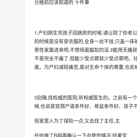
分娩前应该知道的 十件事
1.产妇刚生完孩子回病房的时候,请让除了你老
的时候是没有穿衣服的,全身一丝不挂,只盖一床
男性家属进来吧,不想场面尴尬的话 2能用无痛
不是完全不痛了,但能少受点罪就少受点罪吧。社
度。为产妇减轻痛苦,是对生命个体的尊重,也反映
3别赌,找权威的医院,听权威医生的。之前有一个
候,也说是宫颈产道条件好、骨盆条件好、孩子不
但家里人为了保险一点,又去找了主任,主
任给做了B超再确认一下血管的情况,结果宝