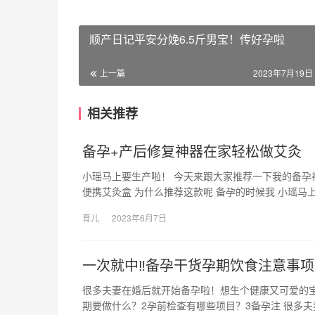
顺产日记平安分娩6.5斤男宝！传好孕啦
上一篇
2023年7月19日 
相关推荐
备孕+产后修复神器在家轻松做艾灸
小瑶马上要生产啦！ 今天来跟大家推荐一下我的备孕神器
便携艾灸盒 为什么推荐这款呢 备孕的时候我 小瑶马
育儿
2023年6月7日
一次就中‼备孕干货孕期饮食注意事项
很多夫妻在婚后就开始备孕啦！想生个健康又可爱的宝
期要做什么？2孕前检查有哪些项目？3备孕注 很多