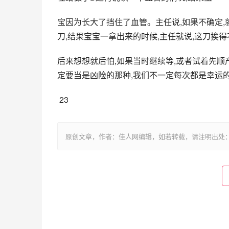
宝因为长大了挡住了血管。主任说,如果不确定,
刀,结果宝宝一拿出来的时候,主任就说,这刀挨得
后来想想就后怕,如果当时继续等,或者试着先顺产
定要当是凶险的那种,我们不一定每次都是幸运
 23
原创文章，作者：佳人网编辑，如若转载，请注明出处：https://www.