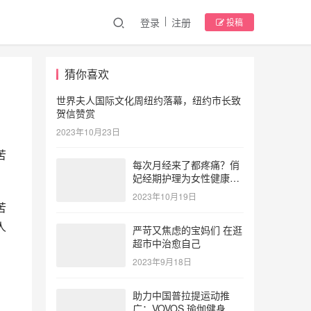
登录
注册
投稿
猜你喜欢
世界夫人国际文化周纽约落幕，纽约市长致
贺信赞赏
2023年10月23日
苦
每次月经来了都疼痛？俏
妃经期护理为女性健康护
航
2023年10月19日
苦
人
严苛又焦虑的宝妈们 在逛
超市中治愈自己
2023年9月18日
助力中国普拉提运动推
广：VOVOS 瑜伽健身服