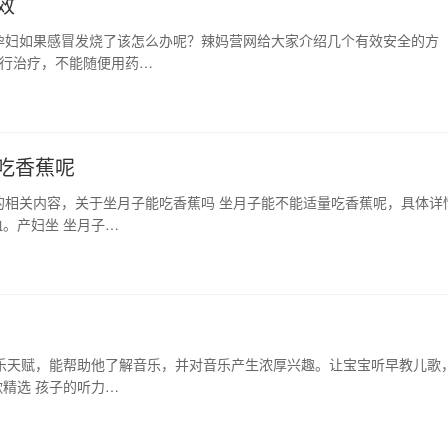
效
孕妇如果感冒发烧了该怎么办呢？辣妈营网给大家介绍几个有效安全的方
进行治疗，不能随便用药…
吃香蕉呢
的相关内容，关于坐月子能吃香蕉吗 坐月子能不能适量吃香蕉呢，具体详
。产妇坐 坐月子…
乐天赋，能帮助他了解音乐，并对音乐产生浓厚兴趣。让宝宝听早教儿歌
精选 孩子的听力…