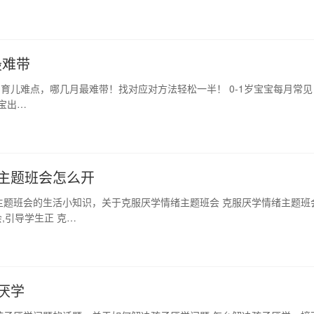
最难带
育儿难点，哪几月最难带！找对应对方法轻松一半！ 0-1岁宝宝每月常见
宝宝出…
主题班会怎么开
主题班会的生活小知识，关于克服厌学情绪主题班会 克服厌学情绪主题班
,引导学生正 克…
厌学