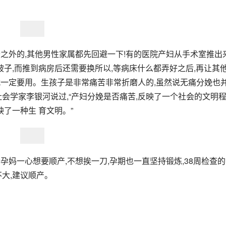
公之外的,其他男性家属都先回避一下!有的医院产妇从手术室推出
被子,而推到病房后还需要换所以,等病床什么都弄好之后,再让其
就一定要用。生孩子是非常痛苦非常折磨人的,虽然说无痛分娩也
会学家李银河说过,“产妇分娩是否痛苦,反映了一个社会的文明
了一种生 育文明。”
孕妈一心想要顺产,不想挨一刀,孕期也一直坚持锻炼,38周检查
大,建议顺产。