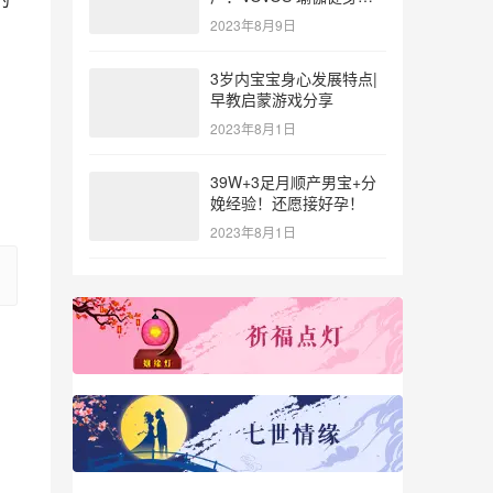
参与北体大专业普拉提教
2023年8月9日
练培训
3岁内宝宝身心发展特点|
早教启蒙游戏分享
2023年8月1日
39W+3足月顺产男宝+分
娩经验！还愿接好孕！
2023年8月1日