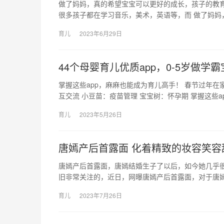
做了妈妈，真的希望宝宝可以更好的成长，孩子的教育
很多孩子都在学习音乐，美术，英语等，而 做了妈妈
育儿
2023年6月29日
44个母婴育儿优质app，0-5岁做学霸
掌握这些app，麻麻也能成为育儿高手！ 春节过年在
互交流 小豆苗：疫苗管理 宝宝树：怀孕期 掌握这些a
育儿
2023年5月26日
唐嫣产后首露面 化着精致的妆容笑容
唐嫣产后首露面，唐嫣结婚生子了以后，如今她几乎
旧非常关注的，近日，网曝唐嫣产后首露面，对于唐嫣
育儿
2023年7月26日