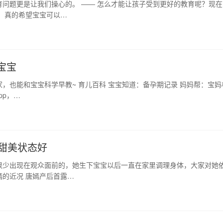
问题更是让我们操心的。 —— 怎么才能让孩子受到更好的教育呢？现在
，真的希望宝宝可以…
宝宝
家，也能和宝宝科学早教~ 育儿百科 宝宝知道：备孕期记录 妈妈帮：宝妈
pp，…
甜美状态好
很少出现在观众面前的，她生下宝宝以后一直在家里调理身体，大家对她
的近况 唐嫣产后首露…