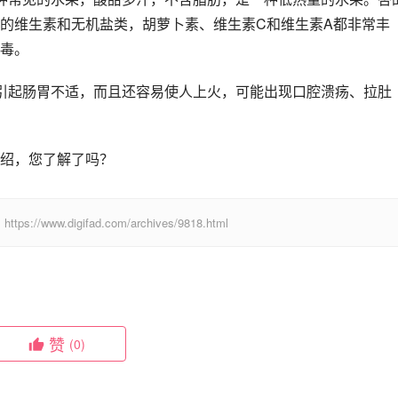
的维生素和无机盐类，胡萝卜素、维生素C和维生素A都非常丰
毒。
引起肠胃不适，而且还容易使人上火，可能出现口腔溃疡、拉肚
绍，您了解了吗？
digifad.com/archives/9818.html
赞
(0)