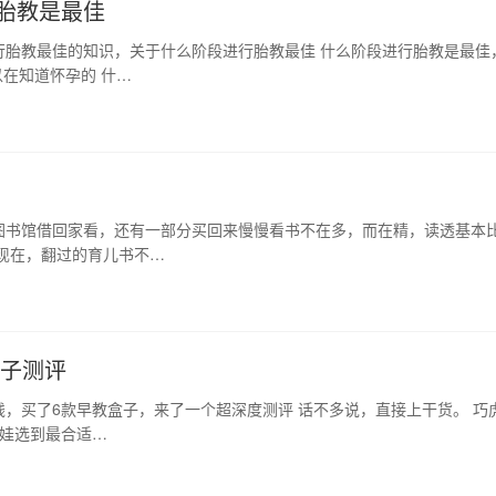
胎教是最佳
行胎教最佳的知识，关于什么阶段进行胎教最佳 什么阶段进行胎教是最佳
在知道怀孕的 什…
图书馆借回家看，还有一部分买回来慢慢看书不在多，而在精，读透基本
现在，翻过的育儿书不…
盒子测评
，买了6款早教盒子，来了一个超深度测评 话不多说，直接上干货。 巧
家娃选到最合适…