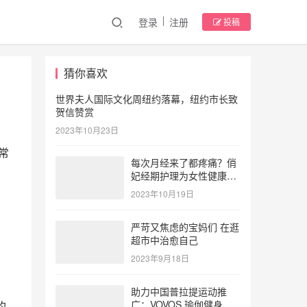
登录
注册
投稿
猜你喜欢
世界夫人国际文化周纽约落幕，纽约市长致
贺信赞赏
2023年10月23日
常
每次月经来了都疼痛？俏
妃经期护理为女性健康护
航
2023年10月19日
严苛又焦虑的宝妈们 在逛
超市中治愈自己
2023年9月18日
助力中国普拉提运动推
广：VOVOS 瑜伽健身服
的