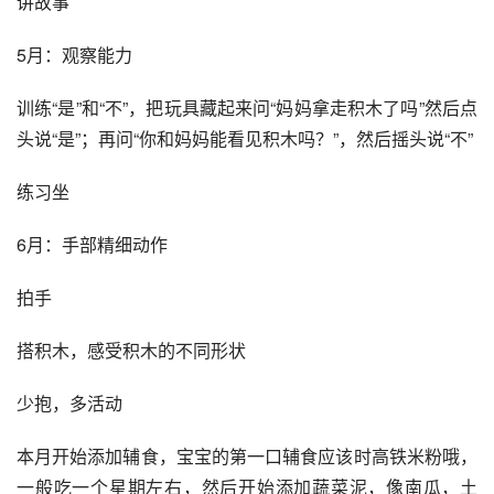
讲故事
5月：观察能力
训练“是”和“不”，把玩具藏起来问“妈妈拿走积木了吗”然后点
头说“是”；再问“你和妈妈能看见积木吗？”，然后摇头说“不”
练习坐
6月：手部精细动作
拍手
搭积木，感受积木的不同形状
少抱，多活动
本月开始添加辅食，宝宝的第一口辅食应该时高铁米粉哦，
一般吃一个星期左右，然后开始添加蔬菜泥，像南瓜，土