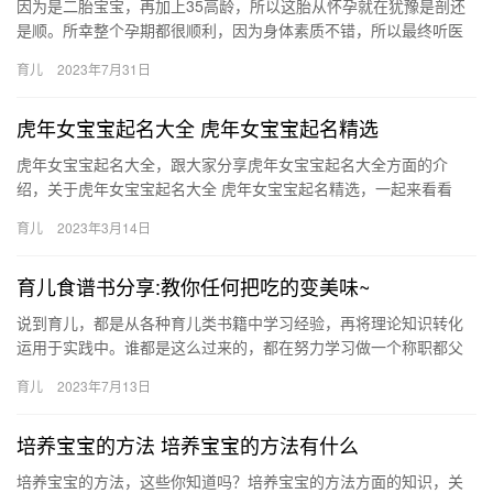
因为是二胎宝宝，再加上35高龄，所以这胎从怀孕就在犹豫是剖还
是顺。所幸整个孕期都很顺利，因为身体素质不错，所以最终听医
生建议，选择了顺产。 没想到宝宝也特 因为是二胎宝宝，再加上
育儿
2023年7月31日
3…
虎年女宝宝起名大全 虎年女宝宝起名精选
虎年女宝宝起名大全，跟大家分享虎年女宝宝起名大全方面的介
绍，关于虎年女宝宝起名大全 虎年女宝宝起名精选，一起来看看
吧！ 1、熙嘉、怡畅、映蓉、夜柳、妍婷 2、馨烟、柏姿、念蕾、
育儿
2023年3月14日
虎…
育儿食谱书分享:教你任何把吃的变美味~
说到育儿，都是从各种育儿类书籍中学习经验，再将理论知识转化
运用于实践中。谁都是这么过来的，都在努力学习做一个称职都父
母。 今天给大家分享一本食谱类的育 说到育儿，都是从各种育儿类
育儿
2023年7月13日
书…
培养宝宝的方法 培养宝宝的方法有什么
培养宝宝的方法，这些你知道吗？培养宝宝的方法方面的知识，关