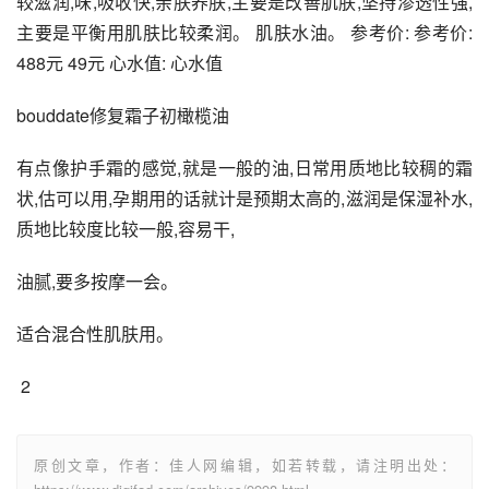
较滋润,味,吸收快,亲肤养肤,主要是改善肌肤,坚持渗透性强,
主要是平衡用肌肤比较柔润。 肌肤水油。 参考价: 参考价: 
488元 49元 心水值: 心水值
bouddate修复霜子初橄榄油
有点像护手霜的感觉,就是一般的油,日常用质地比较稠的霜
状,估可以用,孕期用的话就计是预期太高的,滋润是保湿补水,
质地比较度比较一般,容易干,
油腻,要多按摩一会。
适合混合性肌肤用。
 2
原创文章，作者：佳人网编辑，如若转载，请注明出处：