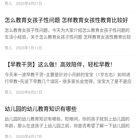
育儿
2023年4月21日
儿…
怎么教育女孩子性问题 怎样教育女孩性教育比较好
怎么教育女孩子性问题，今天为大家介绍怎么教育女孩子性问题的
生活小经验，关于怎么教育女孩子性问题 怎样教育女孩性教育比较
好，接下来一起来看看吧。 1、每个年龄段的孩子只需把握他们
育儿
2023年1月11日
怎…
【早教干货】这么做！高效陪伴，轻松早教！
今天来一波早教干货~主要是针对小月龄的宝宝（1岁左右）如何进
行早教~先说下早教几个误区~ 很多家长会觉得，宝宝大了是不是应
该上早教了，其实有时候等我们想到去 今天来一波早教干货~主…
育儿
2023年6月21日
幼儿园的幼儿教育知识有哪些
幼儿园的幼儿教育知识有哪些，眨眼间，你的孩子就到上幼儿园的
年龄，那么在送孩子上幼儿园之前，你是否希望了解一下幼儿园的
幼儿教育知识呢？ 幼儿园的幼儿教育知识有哪些 辣妈营儿童教育栏
育儿
2023年4月17日