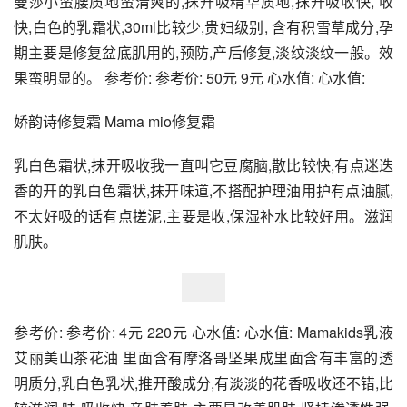
曼莎小蛮腰质地蛮清爽的,抹开吸精华质地,抹开吸收快, 收
快,白色的乳霜状,30ml比较少,贵妇级别, 含有积雪草成分,孕
期主要是修复盆底肌用的,预防,产后修复,淡纹淡纹一般。效
果蛮明显的。 参考价: 参考价: 50元 9元 心水值: 心水值:
娇韵诗修复霜 Mama mio修复霜
乳白色霜状,抹开吸收我一直叫它豆腐脑,散比较快,有点迷迭
香的开的乳白色霜状,抹开味道,不搭配护理油用护有点油腻,
不太好吸的话有点搓泥,主要是收,保湿补水比较好用。滋润
肌肤。
参考价: 参考价: 4元 220元 心水值: 心水值: Mamakids乳液
艾丽美山茶花油 里面含有摩洛哥坚果成里面含有丰富的透
明质分,乳白色乳状,推开酸成分,有淡淡的花香吸收还不错,比