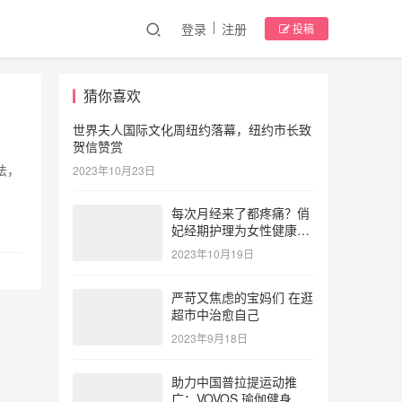
登录
注册
投稿
猜你喜欢
世界夫人国际文化周纽约落幕，纽约市长致
贺信赞赏
法，
2023年10月23日
每次月经来了都疼痛？俏
妃经期护理为女性健康护
航
2023年10月19日
严苛又焦虑的宝妈们 在逛
超市中治愈自己
2023年9月18日
助力中国普拉提运动推
广：VOVOS 瑜伽健身服