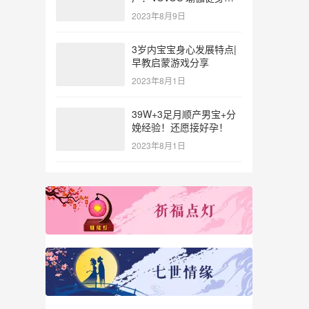
参与北体大专业普拉提教
2023年8月9日
练培训
3岁内宝宝身心发展特点|
早教启蒙游戏分享
2023年8月1日
39W+3足月顺产男宝+分
娩经验！还愿接好孕！
2023年8月1日