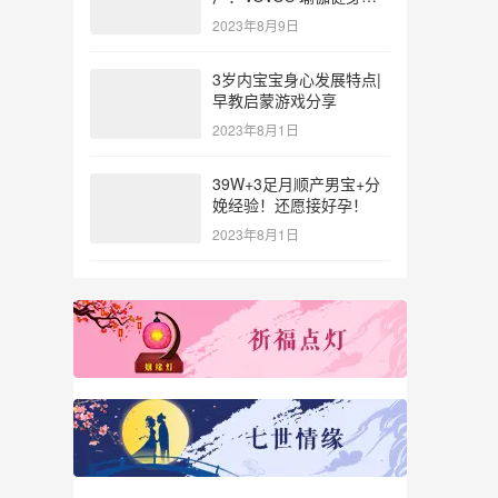
参与北体大专业普拉提教
2023年8月9日
练培训
3岁内宝宝身心发展特点|
早教启蒙游戏分享
2023年8月1日
39W+3足月顺产男宝+分
娩经验！还愿接好孕！
2023年8月1日