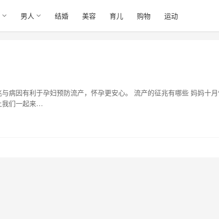
男人
结婚
美容
育儿
购物
运动
与病因有利于孕妇预防流产，怀孕更安心。 流产的征兆有哪些 妈妈十月
让我们一起来…