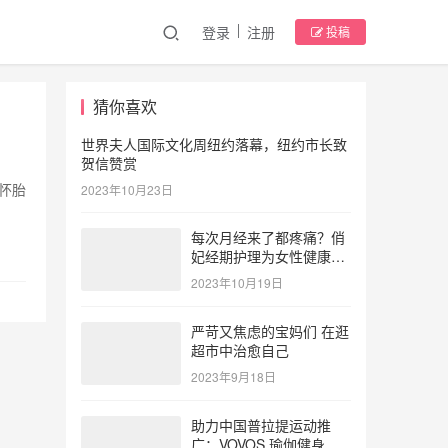
登录
注册
投稿
猜你喜欢
世界夫人国际文化周纽约落幕，纽约市长致
贺信赞赏
怀胎
2023年10月23日
每次月经来了都疼痛？俏
妃经期护理为女性健康护
航
2023年10月19日
严苛又焦虑的宝妈们 在逛
超市中治愈自己
2023年9月18日
助力中国普拉提运动推
广：VOVOS 瑜伽健身服