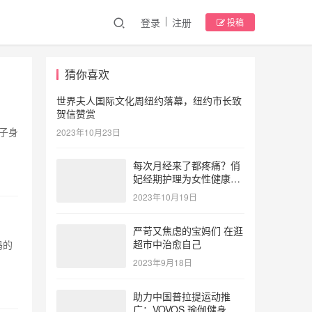
登录
注册
投稿
猜你喜欢
世界夫人国际文化周纽约落幕，纽约市长致
贺信赞赏
子身
2023年10月23日
每次月经来了都疼痛？俏
妃经期护理为女性健康护
航
2023年10月19日
严苛又焦虑的宝妈们 在逛
超市中治愈自己
妈的
2023年9月18日
助力中国普拉提运动推
广：VOVOS 瑜伽健身服