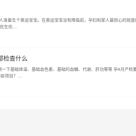
不少人准备生个奥运宝宝。在奥运宝宝没有降临前，孕妇和家人最担心的就是
优生优…
都检查什么
测一下基础体温、基础血色素、基础的血糖、代谢、肝功等等 孕4月产检
些项目？…