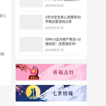
参与北体大专业普拉提教
2023年8月9日
练培训
胎儿
3岁内宝宝身心发展特点|
早教启蒙游戏分享
2023年8月1日
39W+3足月顺产男宝+分
娩经验！还愿接好孕！
2023年8月1日
要做