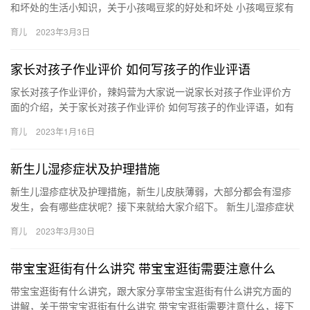
和坏处的生活小知识，关于小孩喝豆浆的好处和坏处 小孩喝豆浆有
什么好处和坏处，相关内容具体如下： 1、小孩喝豆浆的好处：（
育儿
2023年3月3日
…
家长对孩子作业评价 如何写孩子的作业评语
家长对孩子作业评价，辣妈营为大家说一说家长对孩子作业评价方
面的介绍，关于家长对孩子作业评价 如何写孩子的作业评语，如有
不对的地方欢迎指正！ 请你再开动脑筋，能不能想出更好的 家长
育儿
2023年1月16日
对…
新生儿湿疹症状及护理措施
新生儿湿疹症状及护理措施，新生儿皮肤薄弱，大部分都会有湿疹
发生，会有哪些症状呢？接下来就给大家介绍下。 新生儿湿疹症状
及护理措施 新生儿湿疹多见于头面部，如额部、双颊、头顶部，以
育儿
2023年3月30日
后…
带宝宝逛街有什么讲究 带宝宝逛街需要注意什么
带宝宝逛街有什么讲究，跟大家分享带宝宝逛街有什么讲究方面的
讲解，关于带宝宝逛街有什么讲究 带宝宝逛街需要注意什么，接下