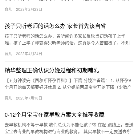
来带大家一起了解。 1、出门前带上必要的尿不湿、食物以及餐
育儿
2023年2月23日
带…
孩子只听老师的话怎么办 家长首先该自省
孩子只听老师的话怎么办，曾听闻许多家长反映当初劝孩子上学
难，孩子上学了却变得只听老师的话，这真是令人苦恼极了，不知
有何办法去改善这种现象。 孩子只听老师的话怎么办 面对孩子只听
育儿
2023年4月24日
老师…
精华整理正确认识分娩过程和初期哺乳
【五分钟读完《西尔斯怀孕百科》】下篇 分娩准备篇： 1. 从怀孕9
个月开始每天都要好好休息 2. 从分娩前两周宝宝开始下降（少数产
妇会提前四周） 3. 正常的宝宝成熟 【五分钟读完…
育儿
2023年7月18日
0-12个月宝宝在家早教方案大全推荐收藏
去早教机构不等于早教 我们总认为不能让孩子输 在起 跑线上，要送
宝宝去专业的早教机构进行专业的教育。 其实早教不一定要送去所