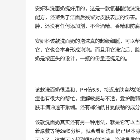
安妍科洗面奶挺好用的，这是一款氨基酸泡沫洗
配方，还避免了洁面后残留对皮肤表层的伤害。
肿，还没有任何添加剂，不含酒精、香精和防腐
安妍科该款洗面奶的泡沫真的超级细腻，可以帮
它，它也会本身形成泡泡。而且用它洗完后，脸
奶是按压头的设计，一瓶的份量还挺足的。
该款洗面奶很温和，PH值5.5，接近皮肤自
痘也有很大的帮忙，缓解敏感与不适，爱护脆弱
肤丰满通透不紧绷。还有椰油酰甘氨酸钠的成分
该款洗面奶其实还有另一种用法，就是它可以当
着厚敷等待2到5分钟，就会看到洗面奶已经本
可以了，这样可以起到很好的清洁、净澈角质的