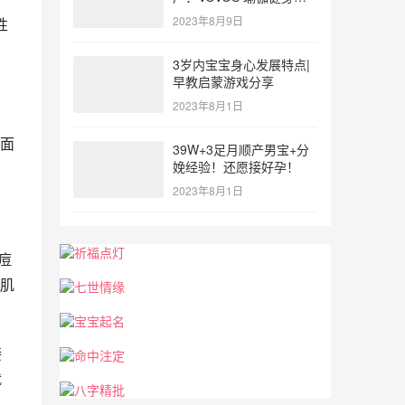
参与北体大专业普拉提教
2023年8月9日
性
练培训
3岁内宝宝身心发展特点|
早教启蒙游戏分享
2023年8月1日
面
39W+3足月顺产男宝+分
娩经验！还愿接好孕！
2023年8月1日
痘
肌
接
就