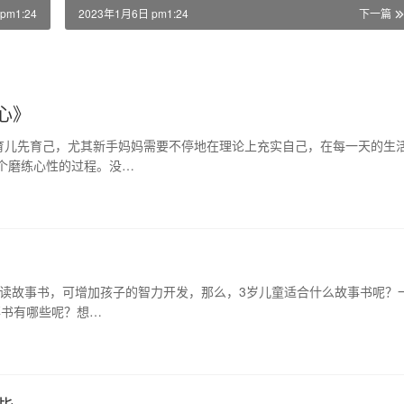
pm1:24
2023年1月6日 pm1:24
下一篇
心》
育儿先育己，尤其新手妈妈需要不停地在理论上充实自己，在每一天的生
个磨练心性的过程。没…
读故事书，可增加孩子的智力开发，那么，3岁儿童适合什么故事书呢？
事书有哪些呢？想…