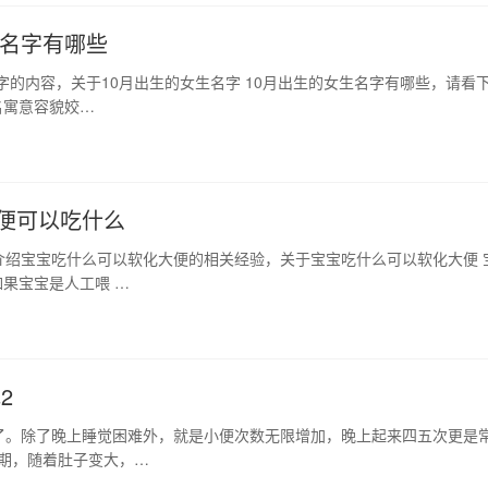
生名字有哪些
字的内容，关于10月出生的女生名字 10月出生的女生名字有哪些，请看
名寓意容貌姣…
便可以吃什么
介绍宝宝吃什么可以软化大便的相关经验，关于宝宝吃什么可以软化大便 
果宝宝是人工喂 …
记2
了。除了晚上睡觉困难外，就是小便次数无限增加，晚上起来四五次更是
晚期，随着肚子变大，…