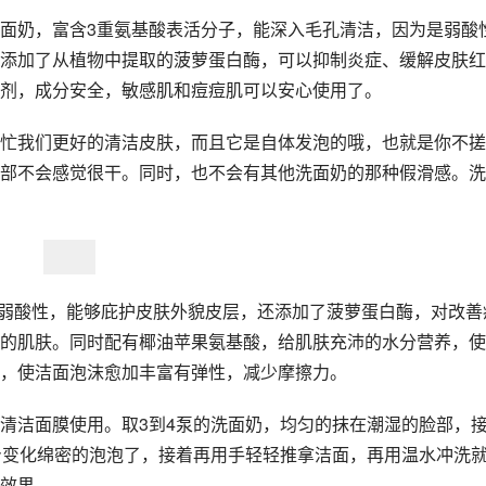
面奶，富含3重氨基酸表活分子，能深入毛孔清洁，因为是弱酸
添加了从植物中提取的菠萝蛋白酶，可以抑制炎症、缓解皮肤红
剂，成分安全，敏感肌和痘痘肌可以安心使用了。
忙我们更好的清洁皮肤，而且它是自体发泡的哦，也就是你不搓
部不会感觉很干。同时，也不会有其他洗面奶的那种假滑感。洗
然的弱酸性，能够庇护皮肤外貌皮层，还添加了菠萝蛋白酶，对改善
的肌肤。同时配有椰油苹果氨基酸，给肌肤充沛的水分营养，使
，使洁面泡沫愈加丰富有弹性，减少摩擦力。
清洁面膜使用。取3到4泵的洗面奶，均匀的抹在潮湿的脸部，
身变化绵密的泡泡了，接着再用手轻轻推拿洁面，再用温水冲洗
效果。