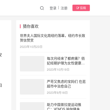
登录
注册
投稿
猜你喜欢
世界夫人国际文化周纽约落幕，纽约市长致
贺信赞赏
2023年10月23日
安
每次月经来了都疼痛？俏
妃经期护理为女性健康护
航
2023年10月19日
严苛又焦虑的宝妈们 在逛
妇
超市中治愈自己
2023年9月18日
助力中国普拉提运动推
广：VOVOS 瑜伽健身服