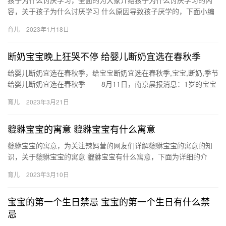
孩子为什么讨厌学习，全面的为大家介绍孩子为什么讨厌学习的内
容，关于孩子为什么讨厌学习 什么原因导致孩子厌学的，下面小编
为您详细解答 1、孩子自身的能力导致讨厌学习 当学习一个 孩子…
育儿
2023年1月18日
断奶宝宝晚上狂哭不停 给婴儿断奶宜选在春秋季
给婴儿断奶宜选在春秋季，给宝宝断奶宜选在春秋季,宝宝,断奶,季节
给婴儿断奶宜选在春秋季 8月11日，南京晨报消息：1岁的宝宝
阳阳几天前还是好好的，现在却突然开始出现全身发热、…
育儿
2023年3月21日
貔貅宝宝的寓意 貔貅宝宝有什么寓意
貔貅宝宝的寓意，为关注辣妈营的网友们详解貔貅宝宝的寓意的知
识，关于貔貅宝宝的寓意 貔貅宝宝有什么寓意，下面为详细的介
绍。 1、貔貅宝宝为貔貅的幼崽，貔貅有纳食四方之财，有 貔貅宝
育儿
2023年3月10日
宝…
宝宝的第一个生日禁忌 宝宝的第一个生日有什么禁
忌