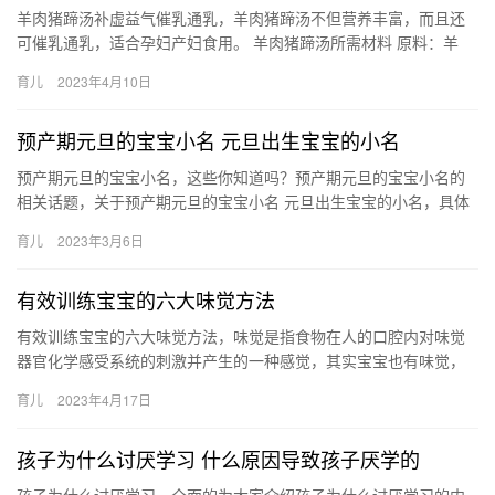
羊肉猪蹄汤补虚益气催乳通乳，羊肉猪蹄汤不但营养丰富，而且还
可催乳通乳，适合孕妇产妇食用。 羊肉猪蹄汤所需材料 原料：羊
肉，猪蹄 配料：香油，盐，醋，酱油 羊肉猪蹄汤的做法 1、把羊…
育儿
2023年4月10日
预产期元旦的宝宝小名 元旦出生宝宝的小名
预产期元旦的宝宝小名，这些你知道吗？预产期元旦的宝宝小名的
相关话题，关于预产期元旦的宝宝小名 元旦出生宝宝的小名，具体
详情如下： 1、年糕：“年糕”是元旦节的传统吃食，以“年糕 预…
育儿
2023年3月6日
有效训练宝宝的六大味觉方法
有效训练宝宝的六大味觉方法，味觉是指食物在人的口腔内对味觉
器官化学感受系统的刺激并产生的一种感觉，其实宝宝也有味觉，
通过一些方法来刺激可以训练。 有效训练宝宝的六大味觉方法 通过
育儿
2023年4月17日
一…
孩子为什么讨厌学习 什么原因导致孩子厌学的