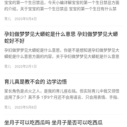
宝宝的第一个生日禁忌，今天小编详解宝宝的第一个生日禁忌方面
的介绍，关于宝宝的第一个生日禁忌 宝宝的第一个生日有什么禁
忌，下面来一起了解一下吧。 1、禁宾客过多，虽然宝宝的周岁宴
育儿
2023年5月4日
宝…
孕妇做梦梦见大蟒蛇是什么意思 孕妇做梦梦见大蟒
蛇好不好
孕妇做梦梦见大蟒蛇是什么意思，你是不是想知道孕妇做梦梦见大
蟒蛇是什么意思方面的内容，关于孕妇做梦梦见大蟒蛇是什么意思
孕妇做梦梦见大蟒蛇好不好，接下来就是全面介绍。 1、孕妇梦见
育儿
2023年2月1日
很…
育儿真是教不会的 边学边悟
家长角色是点火之人，是我的育儿座右铭。但实际育儿中我又领悟
运用了多少？真不多 1岁9个月还不会用语言、只会用表情、手指、
来表达好奇心阶段： 1我是否能捕捉住 家长角色是点火之人，是…
育儿
2023年5月8日
坐月子可以吃西瓜吗 坐月子是否可以吃西瓜