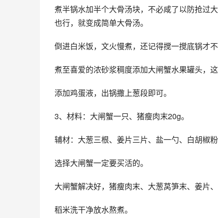
煮半锅水加半个大骨汤块，不必咸了以防抢过大
也行，就变成简单大骨汤。
倒进白米饭，文火慢煮，还记得搅一搅底锅才不
煮至喜爱的浓砂浆稠度添加大闸蟹水果罐头，这
添加鸡蛋液，出锅撒上葱段即可。
3、材料：大闸蟹一只、猪瘦肉末20g。
辅材：大葱三根、姜片三片、盐一勺、白胡椒粉
选择大闸蟹一定要买活的。
大闸蟹解决好，猪瘦肉末、大葱莴笋末、姜片、
稻米洗干净放水熬煮。