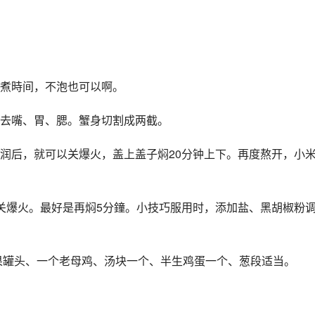
煮時间，不泡也可以啊。
去嘴、胃、腮。蟹身切割成两截。
润后，就可以关爆火，盖上盖子焖20分钟上下。再度熬开，小
关爆火。最好是再焖5分鐘。小技巧服用时，添加盐、黑胡椒粉
水果罐头、一个老母鸡、汤块一个、半生鸡蛋一个、葱段适当。