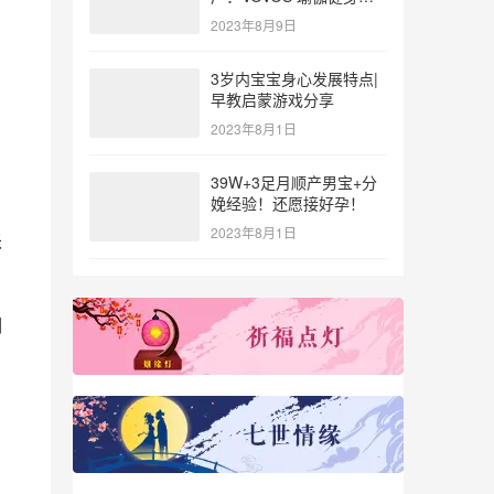
参与北体大专业普拉提教
2023年8月9日
练培训
3岁内宝宝身心发展特点|
早教启蒙游戏分享
2023年8月1日
39W+3足月顺产男宝+分
娩经验！还愿接好孕！
2023年8月1日
米
调