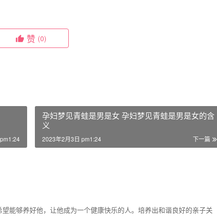
赞
(0)
孕妇梦见青蛙是男是女 孕妇梦见青蛙是男是女的含
义
pm1:24
2023年2月3日 pm1:24
下一篇
希望能够养好他，让他成为一个健康快乐的人。培养出和谐良好的亲子关