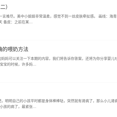
（二）
一言难尽。美中小姐姐非常温柔，感觉不到一丝皮肤牵扯感。 画线：海青
天 备皮：之前在某…
确的喂奶方法
的妈妈可以关注一下本期的内容，我们将告诉你答案，还将为你分享婴儿
养宝宝的时候，许多妈…
吧，明明自己的小孩平时都是身体棒棒哒，突然就有肾病了，那么小儿肾
 小孩的病了，最紧张…