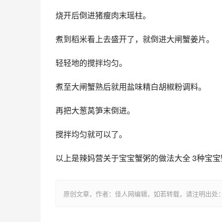
烧开后倒进猪瘦肉末瑶柱。
煮到稻米看上去盛开了，就倒进大闸蟹姜片。
轻轻地的搅拌均匀。
煮至大闸蟹熟后就用盐味精白胡椒粉调料。
再把大葱莴笋末倒进。
搅拌均匀就可以了。
以上是辣妈营关于宝宝蟹粥的做法大全 3种宝
原创文章，作者：佳人网编辑，如若转载，请注明出处：https://www.