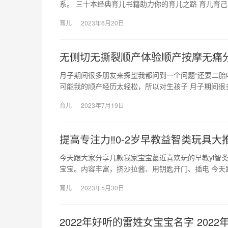
系。 三十本经典育儿书籍助力你的育儿之路 育儿育
育儿
2023年6月20日
无侧切无撕裂顺产体验顺产按摩无痛
月子期间很多朋友来探望我都问到一个问题“还要二胎
可能我的顺产经历太轻松，所以对生孩子 月子期间很
育儿
2023年7月19日
提高专注力‼0-2岁早教益智类玩具大
今天跟大家分享几款我家宝宝蕞近喜欢玩的早教yi智类玩
宝宝。内容丰富，挤沙拉酱、用钥匙开门、插电 今天
育儿
2023年5月30日
2022年好听的雷姓女宝宝名字 202