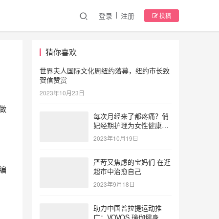
登录
注册
投稿
猜你喜欢
世界夫人国际文化周纽约落幕，纽约市长致
贺信赞赏
2023年10月23日
做
每次月经来了都疼痛？俏
妃经期护理为女性健康护
航
2023年10月19日
严苛又焦虑的宝妈们 在逛
编
超市中治愈自己
2023年9月18日
助力中国普拉提运动推
广：VOVOS 瑜伽健身服