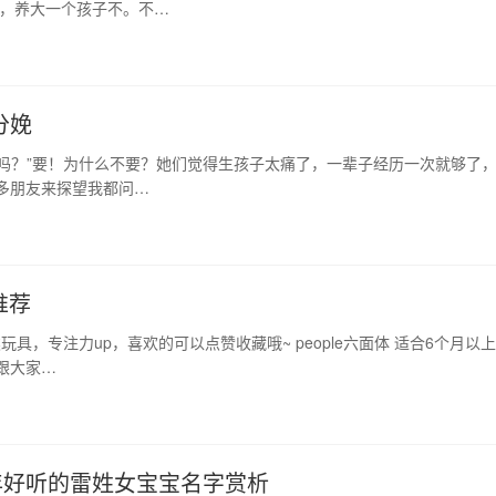
己，养大一个孩子不。不…
分娩
吗？”要！为什么不要？她们觉得生孩子太痛了，一辈子经历一次就够了
多朋友来探望我都问…
推荐
具，专注力up，喜欢的可以点赞收藏哦~ people六面体 适合6个月以上
跟大家…
2年好听的雷姓女宝宝名字赏析