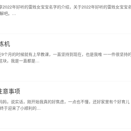
享2022年好听的雷姓女宝宝名字的介绍，关于2022年好听的雷姓女宝宝
了解吧。…
练机
9个月的时候就有上早教课，一直坚持到现在，也是我唯 一一件很坚持
这块，我是一直都是…
注意事项
手妈妈，说实话，刚开始我真的好焦虑，一点也不懂，还好家里有个好育儿
，终于迎来了小顺利的…