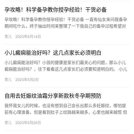
孕攻略！科学备孕教你授孕经验！干货必备
孕攻略！科学备孕教你授孕经验！干货必备 一直有仙女来问我备孕
期间吃什么，终于抽出时间来整理了一下我自己的备孕过程希望对
你们都有用，祝好孕 我的情况：孕前 孕攻略！科学备孕教你授孕
育儿
2023年6月14日
经…
小儿癜痫能治好吗？这几点家长必须明白
小儿癜痫能治好吗？小孩的健康是家长们最关心的问题，那么小儿
癜痫能治好吗？，往下看看这几点家长们必须要知道明白的。 小儿
癜痫能治好吗？ 小儿癫痫是一种阵发性、暂时性脑功能紊乱所致的
育儿
2023年5月2日
惊…
自用去妊娠纹油霜分享新款秋冬孕期预防
我怀我女儿的时候，也没有想到自己会长出那么多妊娠纹，哪怕提
前有心理准备，但是看到肚子上纹路越来越多，心里也越来越慌 但
是我那时候对于用啥妊娠纹油霜，还 我怀我女儿的时候，也没有想
育儿
2023年5月26日
到…