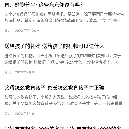
育儿好物分享~这些东东你家有吗？
这个618妈妈们都忙着在囤货呢吧，要知道，除了要囤日常那些宝宝
的消耗品，其实还有很多育儿好物妈妈们也可以凑单，给宝宝都一
次性囤上。我先来晒晒我这个618给宝宝 这个618妈妈们都忙…
育儿
2023年7月26日
送给孩子的礼物 送给孩子的礼物可以送什么
送给孩子的礼物，今天小编介绍送给孩子的礼物的相关知识，关于
送给孩子的礼物 送给孩子的礼物可以送什么，具体详情如下： 1、
儿童手表。很多家长都会给自己的宝贝戴上一款卡通又可 送给孩
育儿
2023年2月9日
子…
父母怎么教育孩子 家长怎么教育孩子才正确
父母怎么教育孩子，小编为大家说一说父母怎么教育孩子的小经
验，关于父母怎么教育孩子 家长怎么教育孩子才正确，一起来看看
吧！ 1、父母一定要做好孩子的榜样。比如：当你希望孩子每 父母
育儿
2023年1月6日
怎…
吴姓宝宝起名100分的名字 吴姓宝宝起名100分的名