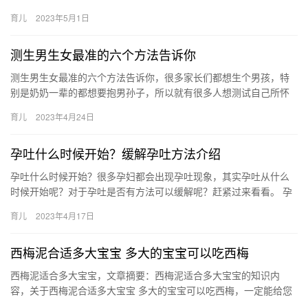
备不时之需。 宝宝皮肤过敏图片及治疗方法 想知道宝宝皮肤过敏会
育儿
2023年5月1日
出…
测生男生女最准的六个方法告诉你
测生男生女最准的六个方法告诉你，很多家长们都想生个男孩，特
别是奶奶一辈的都想要抱男孙子，所以就有很多人想测试自己所怀
的是男孩， 还是女孩，那么测生男生女最准的六个方法告诉你。 测
育儿
2023年4月24日
生…
孕吐什么时候开始？缓解孕吐方法介绍
孕吐什么时候开始？很多孕妇都会出现孕吐现象，其实孕吐从什么
时候开始呢？对于孕吐是否有方法可以缓解呢？赶紧过来看看。 孕
吐什么时候开始？ 孕吐什么时候开始？孕吐对胎儿有影响吗？有什
育儿
2023年4月17日
么…
西梅泥合适多大宝宝 多大的宝宝可以吃西梅
西梅泥适合多大宝宝，文章摘要：西梅泥适合多大宝宝的知识内
容，关于西梅泥合适多大宝宝 多大的宝宝可以吃西梅，一定能给您
带来帮助的，一起来了解吧！ 1、如果比较小的宝宝要吃西梅， 西