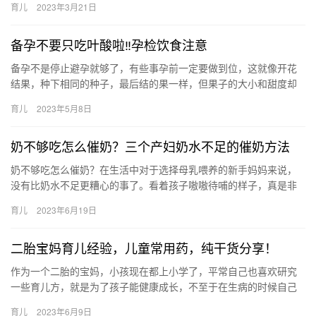
育儿
2023年3月21日
梅…
备孕不要只吃叶酸啦‼孕检饮食注意
备孕不是停止避孕就够了，有些事孕前一定要做到位，这就像开花
结果，种下相同的种子，最后结的果一样，但果子的大小和甜度却
差别很大。很多事等怀孕后才开始准备 备孕不是停止避孕就够了，
育儿
2023年5月8日
有些…
奶不够吃怎么催奶？三个产妇奶水不足的催奶方法
奶不够吃怎么催奶？在生活中对于选择母乳喂养的新手妈妈来说，
没有比奶水不足更糟心的事了。看着孩子嗷嗷待哺的样子，真是非
常的心疼。许多新手妈妈当遇见奶水不足问题的时候，都是 奶不够
育儿
2023年6月19日
吃怎…
二胎宝妈育儿经验，儿童常用药，纯干货分享！
作为一个二胎的宝妈，小孩现在都上小学了，平常自己也喜欢研究
一些育儿方，就是为了孩子能健康成长，不至于在生病的时候自己
手足无措，分享一些儿童疾病的常用药 作为一个二胎的宝妈，小孩
育儿
2023年6月9日