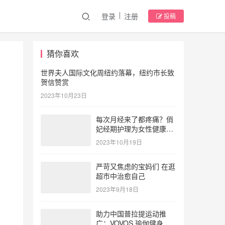
登录
注册
投稿
猜你喜欢
世界夫人国际文化周纽约落幕，纽约市长致
贺信赞赏
2023年10月23日
每次月经来了都疼痛？俏
妃经期护理为女性健康护
航
2023年10月19日
严苛又焦虑的宝妈们 在逛
超市中治愈自己
2023年9月18日
助力中国普拉提运动推
广：VOVOS 瑜伽健身服