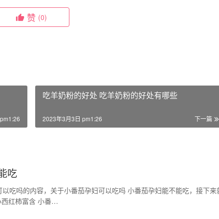
赞
(0)
吃羊奶粉的好处 吃羊奶粉的好处有哪些
pm1:26
2023年3月3日 pm1:26
下一篇
能吃
可以吃吗的内容，关于小番茄孕妇可以吃吗 小番茄孕妇能不能吃，接下来
西红柿富含 小番…