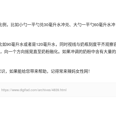
比例，比如小勺一平勺兑30毫升水冲兑、大勺一平勺60毫升水冲
如90毫升水或者是120毫升水，同时视线与奶瓶刻度平齐观察
，向一个方向摇晃直至奶粉融化。如果冲调的奶粉中含有大量的
常识，如果能给您带来帮助，记得常来辣妈女性网！
digifad.com/archives/4839.html