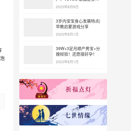
参与北体大专业普拉提教
2023年8月9日
练培训
3岁内宝宝身心发展特点|
早教启蒙游戏分享
2023年8月1日
39W+3足月顺产男宝+分
容
娩经验！还愿接好孕！
泡
2023年8月1日