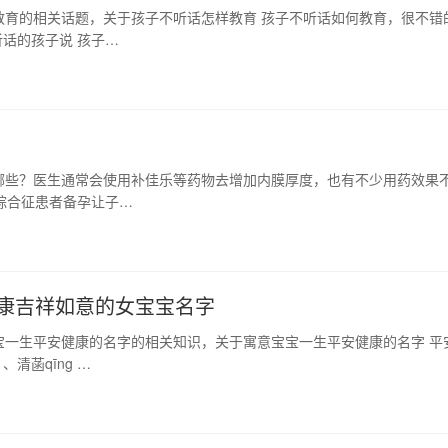
教育的相关话题，关于孩子不听话怎样教育 孩子不听话如何教育，很不错
话的孩子说 孩子…
）
哪些？医生通常会使用补佳乐等药物去增加内膜厚度，也有不少用药效果
巢综合征患者备孕让子…
健康吉祥如意的女宝宝名字
宝一生平安健康的名字的相关知识，关于寓意宝宝一生平安健康的名字 平
清菡qīng …