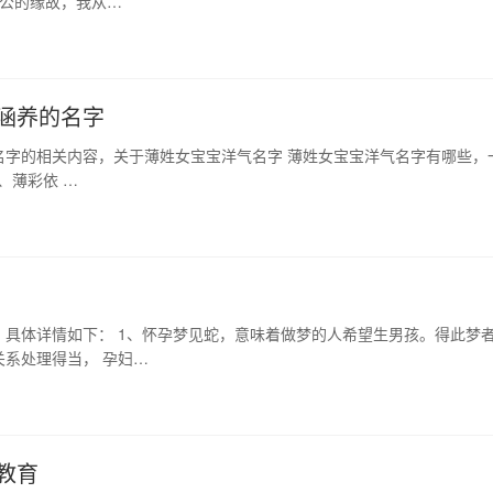
老公的缘故，我从…
涵养的名字
名字的相关内容，关于薄姓女宝宝洋气名字 薄姓女宝宝洋气名字有哪些，
4、薄彩依 …
具体详情如下： 1、怀孕梦见蛇，意味着做梦的人希望生男孩。得此梦
系处理得当， 孕妇…
教育