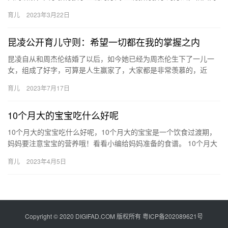
容具体如下： 1、树立榜样。身教重于言教，家长首先要注重 教
育儿
2023年3月22日
育…
昆凌公开育儿守则：希望一切都在我的掌握之内
昆凌自从和周杰伦结婚了以后，如今她已经为周杰伦生下了一儿一
女，组成了好字，可算是人生赢家了，大家都是非常羡慕的，近
日，网曝昆凌公开育儿守则，这到底是怎 昆凌自从和周杰伦结婚了
育儿
2023年7月17日
以后，…
10个月大的宝宝吃什么好呢
10个月大的宝宝吃什么好呢，10个月大的宝宝是一个饮食过渡期，
妈妈要注意宝宝的营养哦！看看小编给妈妈准备的食谱。 10个月大
的宝宝吃什么好呢 宝宝到了10个月大的时候，逐渐对周围的…
育儿
2023年4月5日
Copyright © 2020 DIGIFAD.COM 版权所有
粤ICP备202089621号