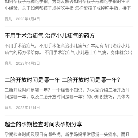
如何帮孩子戒掉吃手指，为网友解答如何帮孩子戒掉吃手指的生活
小经验，关于如何帮孩子戒掉吃手指 怎样帮孩子戒掉吃手指，接下
来小编为网友介绍。 1、孩子在刚生下来的时候，就会有吸吮的
育儿
2023年1月4日
如…
不用手术治疝气 治疗小儿疝气的药方
不用手术治疝气，不用手术怎么治小儿疝气？本期有专门治疗小儿
疝气的药方带给你。 不用手术治疝气 小儿患上疝气病，身体就会出
现许多不适，除了动手术，还有哪些方法能治愈该疾病呢？治疗小
育儿
2023年4月3日
儿…
二胎开放时间是哪一年 二胎开放时间是哪一年？
二胎开放时间是哪一年？一个经验小知识，为大家介绍二胎开放时
间是哪一年，以及二胎开放时间是哪一年？的小知识技巧，具体内
容如下： 二胎开放时间是在2016年。2015年12月全国人大常…
育儿
2023年1月4日
超全的孕期检查时间表孕期分享
孕期检查时间及项目有哪些呢，新手妈妈常常感觉一头雾水，而且