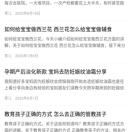
每次去医院，一大堆项目，一次产检都要花上大半天，有时甚至跑
两三次医院才完成一次产检，即使怀老 孕期检查时间及项目有哪些
育儿
2023年6月19日
呢，…
如何给宝宝做西兰花 西兰花怎么给宝宝做辅食
如何给宝宝做西兰花，今天小编介绍如何给宝宝做西兰花方面的讲
解，关于如何给宝宝做西兰花 西兰花怎么给宝宝做辅食，接下来分
享详细内容。 1、准备食材：土豆3片、西兰花2朵、配方奶粉 如…
育儿
2023年1月6日
孕期产后淡化新款 宝妈去防妊娠纹油霜分享
我知道好多宝妈因为妊娠纹会烦恼我刚开始去选妊娠纹油霜也是在
上看分享向身边有经验的宝妈朋友们请教今天把孕期用到的妊娠纹
油霜简单做了一个分享 去妊娠纹油霜 我知道好多宝妈因为妊娠纹会
育儿
2023年6月1日
烦…
教育孩子正确的方式 怎么去正确的管教孩子
教育孩子正确的方式，关于这些你知道吗？教育孩子正确的方式方
面的讲解，关于教育孩子正确的方式 正确教育孩子的方法，相关内