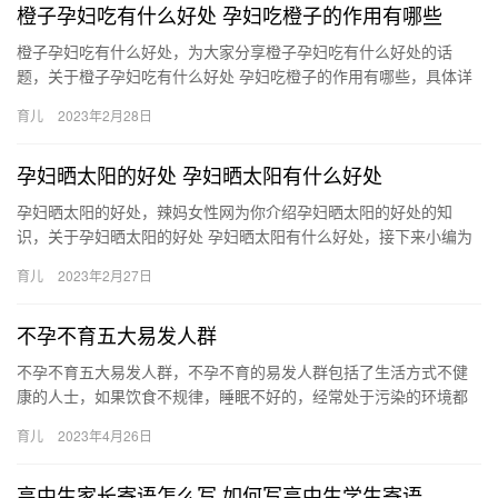
橙子孕妇吃有什么好处 孕妇吃橙子的作用有哪些
橙子孕妇吃有什么好处，为大家分享橙子孕妇吃有什么好处的话
题，关于橙子孕妇吃有什么好处 孕妇吃橙子的作用有哪些，具体详
情如下： 1、橙子里面含有丰富的维生素，在怀孕期间适量的多吃
育儿
2023年2月28日
橙…
孕妇晒太阳的好处 孕妇晒太阳有什么好处
孕妇晒太阳的好处，辣妈女性网为你介绍孕妇晒太阳的好处的知
识，关于孕妇晒太阳的好处 孕妇晒太阳有什么好处，接下来小编为
网友介绍。 1、孕妇晒太阳对身体健康有好处，可以促进孕妇 孕妇
育儿
2023年2月27日
晒…
不孕不育五大易发人群
不孕不育五大易发人群，不孕不育的易发人群包括了生活方式不健
康的人士，如果饮食不规律，睡眠不好的，经常处于污染的环境都
会出现不孕不育，看看以下的五大人群有哪些。 不孕不育五大易发
育儿
2023年4月26日
人群…
高中生家长寄语怎么写 如何写高中生学生寄语