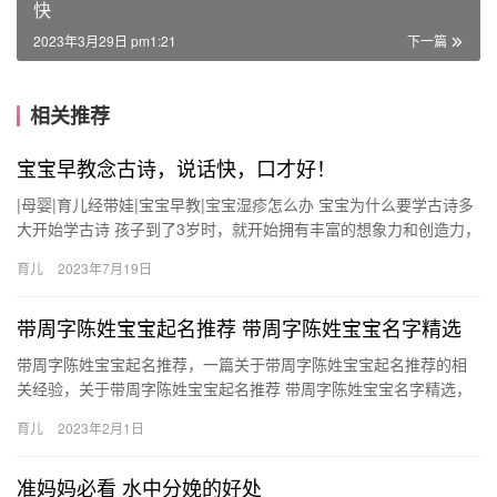
快
2023年3月29日 pm1:21
下一篇
相关推荐
宝宝早教念古诗，说话快，口才好！
|母婴|育儿经带娃|宝宝早教|宝宝湿疹怎么办 宝宝为什么要学古诗多
大开始学古诗 孩子到了3岁时，就开始拥有丰富的想象力和创造力，
这就需要家长们注意，要抓住孩子 |母婴|育儿经带娃|…
育儿
2023年7月19日
带周字陈姓宝宝起名推荐 带周字陈姓宝宝名字精选
带周字陈姓宝宝起名推荐，一篇关于带周字陈姓宝宝起名推荐的相
关经验，关于带周字陈姓宝宝起名推荐 带周字陈姓宝宝名字精选，
接下来小编为大家介绍。 1、陈周勋、陈周彩、陈周好、陈周银、
育儿
2023年2月1日
…
准妈妈必看 水中分娩的好处