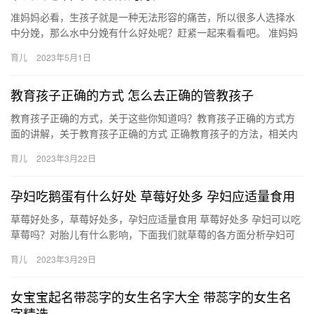
准妈妈必看，生孩子就是一种无法形容的痛苦，所以很多人选择水
中分娩，那么水中分娩有什么好处呢？赶紧一起来看看吧。 准妈妈
必看 水中分娩的定义就是在水里生孩子，不仅减低痛苦，还有很多
育儿
2023年5月1日
好…
教育孩子正确的方式 怎么去正确的管教孩子
教育孩子正确的方式，关于这些你知道吗？教育孩子正确的方式方
面的讲解，关于教育孩子正确的方式 正确教育孩子的方法，相关内
容具体如下： 1、树立榜样。身教重于言教，家长首先要注重 教
育儿
2023年3月22日
育…
孕妇吃鹅蛋有什么好处 草莓好处多 孕妇应适量食用
草莓好处多，草莓好处多，孕妇应适量食用 草莓好处多 孕妇可以吃
草莓吗？对胎儿有什么影响，下面我们就草莓的各方面分析孕妇可
不可以吃草莓。 草莓的成分 草莓含有大量的果胶、苹果酸、葡萄…
育儿
2023年3月29日
女宝宝起名带蕊字的女生名字大全 带蕊字的女生名
字精选