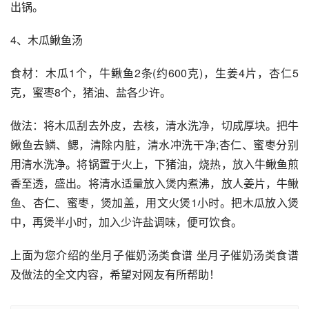
出锅。
4、木瓜鳅鱼汤
食材：木瓜1个，牛鳅鱼2条(约600克)，生姜4片，杏仁5
克，蜜枣8个，猪油、盐各少许。
做法：将木瓜刮去外皮，去核，清水洗净，切成厚块。把牛
鳅鱼去鳞、鳃，清除内脏，清水冲洗干净;杏仁、蜜枣分别
用清水洗净。将锅置于火上，下猪油，烧热，放入牛鳅鱼煎
香至透，盛出。将清水适量放入煲内煮沸，放人姜片，牛鳅
鱼、杏仁、蜜枣，煲加盖，用文火煲1小时。把木瓜放入煲
中，再煲半小时，加入少许盐调味，便可饮食。
上面为您介绍的坐月子催奶汤类食谱 坐月子催奶汤类食谱
及做法的全文内容，希望对网友有所帮助！