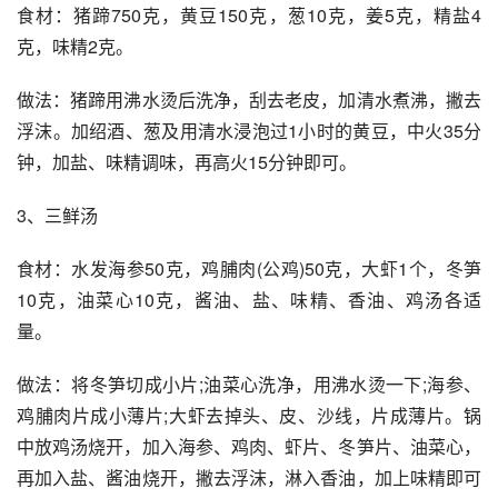
食材：猪蹄750克，黄豆150克，葱10克，姜5克，精盐4
克，味精2克。
做法：猪蹄用沸水烫后洗净，刮去老皮，加清水煮沸，撇去
浮沫。加绍酒、葱及用清水浸泡过1小时的黄豆，中火35分
钟，加盐、味精调味，再高火15分钟即可。
3、三鲜汤
食材：水发海参50克，鸡脯肉(公鸡)50克，大虾1个，冬笋
10克，油菜心10克，酱油、盐、味精、香油、鸡汤各适
量。
做法：将冬笋切成小片;油菜心洗净，用沸水烫一下;海参、
鸡脯肉片成小薄片;大虾去掉头、皮、沙线，片成薄片。锅
中放鸡汤烧开，加入海参、鸡肉、虾片、冬笋片、油菜心，
再加入盐、酱油烧开，撇去浮沫，淋入香油，加上味精即可