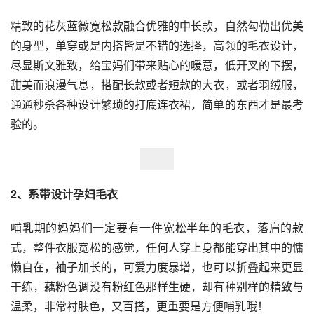
精致的花灰蓝微宽松款融合优雅的中长款，自然勾勒出优美
的身型，单穿或是内搭皆是不错的选择，高领的毛衣设计，
尽显斯文雅致，给宝妈们带来贴心的暖意，低开叉的下摆，
甜美而浪漫气息，搭配长款或者短款的大衣，或者羽绒服，
通通秒杀各种设计繁琐的打底连衣裙，简单的东西才是最考
验的。
2、系带设计孕妇毛衣
哺乳期的妈妈们一定要有一件宽松半年的毛衣，落肩的款
式，整件衣服宽松的感觉，任何人穿上身都能穿出其中的慵
懒自在，袖子加长的，可爱力度暴增，也可以折叠起来更显
干练，藕粉色调没有粉红色那样生硬，却有种别样的精致与
温柔，非常衬肤色，又百搭，更重要是方便哺乳哦！