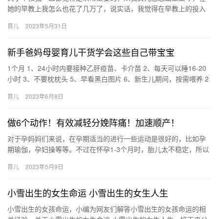
她的早教上我怎么也花了几万了，说实话，我觉得在早教上的投入
是很值得的，但是有些也是不太必须花 关于早教我一直都觉得是灰
育儿
2023年5月31日
常重…
新手爸妈母婴育儿干货学会这些自己带宝宝
1个月 1、24小时内要接种乙肝疫苗、卡介苗 2、每天可以睡16-20
小时 3、不要枕枕头 5、早看黑白图片 6、新生儿期间，按需喂养 2
个月 1、养成按顿喂养好xi惯。 2、不要…
育儿
2023年6月8日
做6个动作！有效减轻分娩阵痛！加速顺产！
对于孕妈妈们来说，在孕期适当的进行一些运动是很好的，比如孕
期瑜伽，孕妇操等等。不过在怀孕1-3个月时，胎儿太不稳定，所以
这段时间最好还是好好休息，不要进行 对于孕妈妈们来说，在孕
育儿
2023年5月9日
期…
小雪出生的女生命运 小雪出生的女生人生
小雪出生的女孩命运，小编为网友们解答小雪出生的女孩命运的相