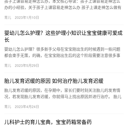
孩子上课容易走神怎么办，本文核心导读：孩子上课容易走神怎么
办的小经验，关于孩子上课容易走神怎么办 孩子上课走神怎么做有
效果，具体内容如下： 1、不要强迫孩子学习。很多家长听到孩子
育儿
2023年1月10日
…
婴幼儿怎么护理？这些护理小知识让宝宝健康可爱成
长
婴幼儿怎么护理？很多新手父母在宝宝刚出生的时候遇到一些问题
都会束手无策，的确，在宝宝刚出生后的这个阶段需要注意很多事
项，比如奶粉怎么泡、尿布怎么换等等，为此，非常多的 婴幼儿怎
育儿
2023年5月29日
么护…
胎儿发育迟缓的原因 如何治疗胎儿发育迟缓
胎儿发育迟缓的原因，在孕期中，家长们要时刻关注胎儿的发育情
况，若发现胎儿发育迟缓，你就得马上找出原因并进行治疗。 胎儿
发育迟缓的原因 今期，辣妈营小编将为大家讲述胎儿发育迟缓的原
育儿
2023年4月24日
因…
儿科护士的育儿宝典，宝宝药箱常备药