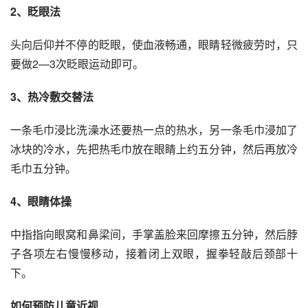
2、眨眼法
头向后仰并不停的眨眼，使血液畅通，眼睛轻微疲劳时，只
要做2—3次眨眼运动即可。
3、热冷敷交替法
一条毛巾浸比洗澡水还要热一点的热水，另一条毛巾浸加了
冰块的冷水，先把热毛巾放在眼睛上约五分钟，然后再放冷
毛巾五分钟。
4、眼睛体操
中指指向眼窝和鼻梁间，手掌盖脸来回摩擦五分钟，然后脖
子各项左右慢慢移动，接着闭上双眼，握拳轻敲后颈部十
下。
如何预防儿童近视