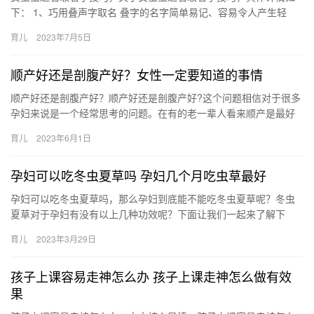
下： 1、巧用叠声字取名 叠字的名字简单易记、容易令人产生轻
松、亲昵之感，是很常见的一种取名方式。如:冰冰、晶晶、丽丽
育儿
2023年7月5日
女…
顺产好还是剖腹产好？女性一定要知道的事情
顺产好还是剖腹产好？顺产好还是剖腹产好?这个问题相信对于很多
孕妇来说是一个经常思考的问题。在有的老一辈人看来顺产是最好
的，因此便会强行要求他们的儿媳妇一定要进行顺产。但其 顺产好
育儿
2023年6月1日
还…
孕妇可以吃冬虫夏草吗 孕妇几个月吃虫草最好
孕妇可以吃冬虫夏草吗，那么孕妇到底能不能吃冬虫夏草呢？冬虫
夏草对于孕妇有没有以上几种功效呢？下面让我们一起来了解下
吧。 对于怀孕晚期的孕妇来说，一般不建议服用冬虫夏草了。因 孕
育儿
2023年3月29日
妇可…
孩子上课容易走神怎么办 孩子上课走神怎么做有效
果