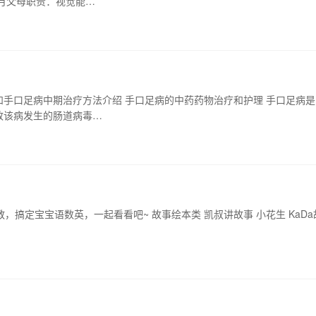
月父母职责：视觉能…
手口足病中期治疗方法介绍 手口足病的中药药物治疗和护理 手口足病是
致该病发生的肠道病毒…
教，搞定宝宝语数英，一起看看吧~ 故事绘本类 凯叔讲故事 小花生 KaDa