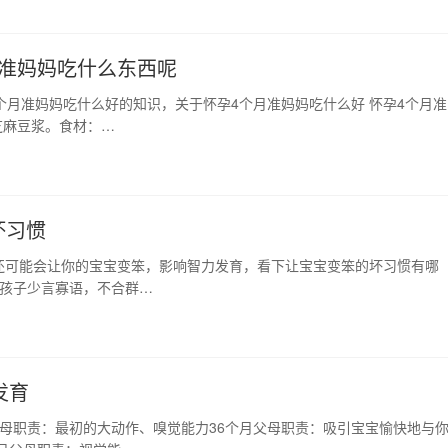
月准妈妈吃什么东西呢
个月准妈妈吃什么好的知识，关于怀孕4个月准妈妈吃什么好 怀孕4个月准
芝麻豆浆。食材：…
坏习惯
还可能会让你的宝宝变笨，影响智力发育，看下让宝宝变笨的坏习惯有哪
些孩子少言寡语，不合群…
发育
母职责：最初的大动作、嗅觉能力36个月父母职责：吸引宝宝愉快地与