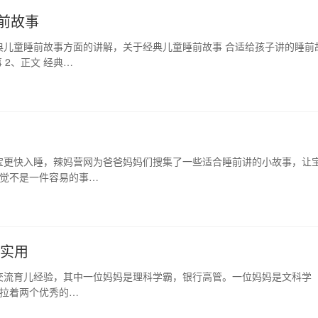
前故事
典儿童睡前故事方面的讲解，关于经典儿童睡前故事 合适给孩子讲的睡前
 2、正文 经典…
宝更快入睡，辣妈营网为爸爸妈妈们搜集了一些适合睡前讲的小故事，让
睡觉不是一件容易的事…
超实用
交流育儿经验，其中一位妈妈是理科学霸，银行高管。一位妈妈是文科学
，拉着两个优秀的…