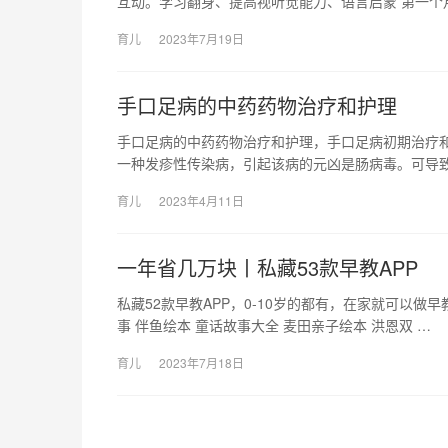
互动。学习翻身、提高视听觉能力、语言启蒙 第一个
育儿
2023年7月19日
手口足病的中药药物治疗和护理
手口足病的中药药物治疗和护理，手口足病初期治疗和
一种发疹性传染病，引起该病的元凶是肠病毒。可导
育儿
2023年4月11日
一年省几万块丨私藏53款早教APP
私藏52款早教APP，0-10岁的都有，在家就可以做早
事 伴鱼绘本 童话故事大全 麦田亲子绘本 洪恩双 …
育儿
2023年7月18日