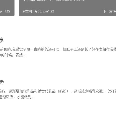
pm1:22
2023年4月3日 pm1:22
下一篇
享
提前预防,我感觉孕期一直防护的还可以，但肚子上还是长了好在表姐帮我
n的时候，表姐…
奶
断奶，逐渐增加代乳品和辅食代乳品（奶粉），逐渐减少哺乳次数。 怎样
逐渐适应，才能做到…