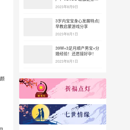
参与北体大专业普拉提教
2023年8月9日
练培训
3岁内宝宝身心发展特点|
早教启蒙游戏分享
2023年8月1日
39W+3足月顺产男宝+分
娩经验！还愿接好孕！
2023年8月1日
颜
且