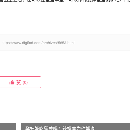
digifad.com/archives/5853.html
赞
(0)
孕妇能吃菠萝吗？辣妈营为你解说