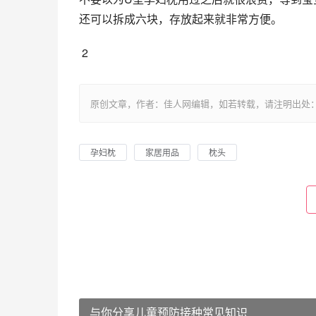
还可以拆成六块，存放起来就非常方便。
 2
原创文章，作者：佳人网编辑，如若转载，请注明出处：https://www.
孕妇枕
家居用品
枕头
与你分享儿童预防接种常见知识