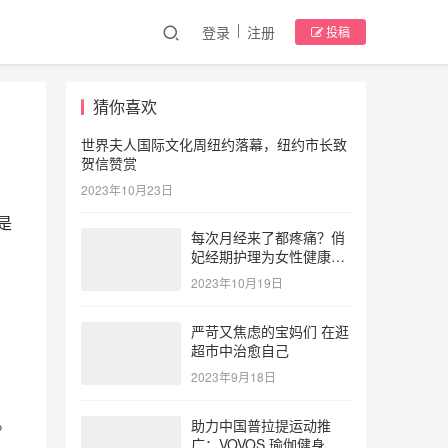
登录
注册
投稿
猜你喜欢
世界夫人国际文化周纽约落幕，纽约市长致
贺信赞赏
2023年10月23日
是
每次月经来了都疼痛？俏
妃经期护理为女性健康护
航
2023年10月19日
严苛又焦虑的宝妈们 在逛
超市中治愈自己
2023年9月18日
。
助力中国普拉提运动推
广：VOVOS 瑜伽健身服