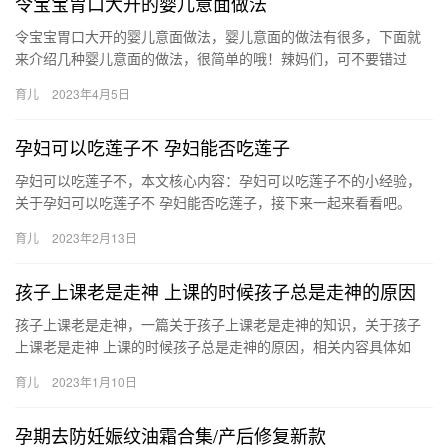
令宝宝胃口大开的婴儿意面做法
令宝宝胃口大开的婴儿意面做法，婴儿意面的做法有很多，下面就
来介绍几种婴儿意面的做法，很简单的哦！辣妈们，可不要错过
哦！ 婴儿意面做法一：西红柿大虾意大利面 原料：意大利面，大
育儿
2023年4月5日
虾，洋…
孕妇可以吃莲子不 孕妇能否吃莲子
孕妇可以吃莲子不，本文核心内容：孕妇可以吃莲子不的小经验，
关于孕妇可以吃莲子不 孕妇能否吃莲子，接下来一起来看看吧。
1、孕期可以适当的吃莲子，莲子的营养价值比较高，含有丰 孕妇
育儿
2023年2月13日
可…
孩子上课老是走神 上课的时候孩子总是走神的原因
孩子上课老是走神，一篇关于孩子上课老是走神的知识，关于孩子
上课老是走神 上课的时候孩子总是走神的原因，相关内容具体如
下： 1、孩子上课老是走神，首先要排除孩子是不是由于晚间 孩子
育儿
2023年1月10日
上…
孕期去防妊娠纹油霜合集/产后修复新款