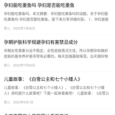
孕妇能吃墨鱼吗 孕妇是否能吃墨鱼
孕妇能吃墨鱼吗，本文摘要：孕妇能吃墨鱼吗的话题，关于孕妇能
吃墨鱼吗 孕妇是否能吃墨鱼，接下来分享详细内容。 1、孕妇是能
吃墨鱼的，墨鱼含有比较高的药用价值以及食用价值，孕 孕妇能
育儿
2023年1月26日
吃…
孕期护肤科学规避孕妇有害禁忌成分
孕期女性激素分泌不稳定，女性皮肤情况欠佳，所以孕期孕妈做好
皮肤的基本养护是非常有必要的。每天加强基础保湿，白天做好物
理防晒，防止因紫外线引起的黑色素沉 孕期女性激素分泌不稳定，
育儿
2023年7月20日
女性…
儿童故事：《白雪公主和七个小矮人》
儿童故事：《白雪公主和七个小矮人》，《白雪公主和七个小矮
人》讲的是什么故事呢？下面一起来看看吧！ 儿童故事：《白雪公
主和七个小矮人》 《白雪公主和七个小矮人》是很多小朋友都喜欢
育儿
2023年5月1日
听的…