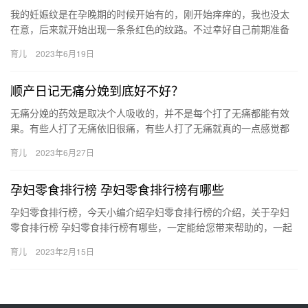
我的妊娠纹是在孕晚期的时候开始有的，刚开始痒痒的，我也没太
在意，后来就开始出现一条条红色的纹路。不过幸好自己前期准备
的有妊娠纹油霜，没在妊娠纹面前乱了 我的妊娠纹是在孕晚期的时
育儿
2023年6月19日
候开…
顺产日记无痛分娩到底好不好？
无痛分娩的药效是取决个人吸收的，并不是每个打了无痛都能有效
果。有些人打了无痛依旧很痛，有些人打了无痛就真的一点感觉都
没有了。（我是后者) 没有痛感最大的 无痛分娩的药效是取决个人
育儿
2023年6月27日
吸…
孕妇零食排行榜 孕妇零食排行榜有哪些
孕妇零食排行榜，今天小编介绍孕妇零食排行榜的介绍，关于孕妇
零食排行榜 孕妇零食排行榜有哪些，一定能给您带来帮助的，一起
来了解吧！ 1、粗粮 红薯、紫薯、芋头、玉米、土豆、 孕妇零食…
育儿
2023年2月15日