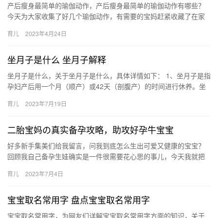
产后瘦身最简单的瑜伽动作，产后瘦身最简单的瑜伽动作有哪些？
今天为大家收集了好几个瑜伽动作，有需要的宝妈赶紧收藏了在家
练！ 产后瘦身最简单的瑜伽动作 今天为大家介绍几个产后瘦身最简
育儿
2023年4月24日
单…
坐月子是什么 坐月子解释
坐月子是什么，关于坐月子是什么，具体详情如下： 1、坐月子是指
孕妇产后用一个月（顺产）或42天（剖腹产）的时间进行休养。坐
月子可以追溯至西汉《礼记内则》，称之为“月内” 坐月子是什…
育儿
2023年7月19日
二胎宝妈の真实备孕攻略，助攻好孕牛宝宝
好多新手集美们给我留言，问我到底怎么生出可爱又健康的宝宝？
回顾我自己备孕生娃确实是一件很需要花心思的事儿，今天我就把
自己二胎备孕的老底都公开出来，希望 好多新手集美们给我留言，
育儿
2023年7月4日
问我…
宝宝取名常用字 盘点宝宝取名常用字
宝宝取名常用字，为网友们详解宝宝取名常用字方面的知识，关于