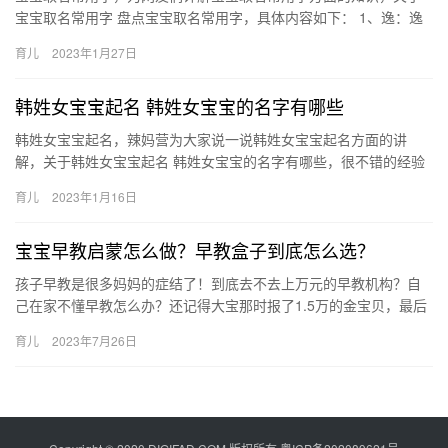
宝宝取名常用字 盘点宝宝取名常用字，具体内容如下： 1、逸：逸
指超出一般，希望孩子有才华，能超越他人，做到超群绝 宝宝取
育儿
2023年1月27日
名…
韩姓女宝宝起名 韩姓女宝宝的名字有哪些
韩姓女宝宝起名，辣妈营为大家说一说韩姓女宝宝起名方面的讲
解，关于韩姓女宝宝起名 韩姓女宝宝的名字有哪些，很不错的经验
小知识，建议收藏哦！ 1、韩熙瑶、韩澜茜、韩馨雨。 2、 韩姓
育儿
2023年1月16日
女…
宝宝早教启蒙怎么做？早教盒子到底怎么选？
孩子早教是很多妈妈的症结了！到底去不去上万元的早教机构？自
己在家不懂早教怎么办？还记得大宝那时报了1.5万的金宝贝，最后
剩了很多课程没上完感觉完全能在家自 孩子早教是很多妈妈的症
育儿
2023年7月26日
结…