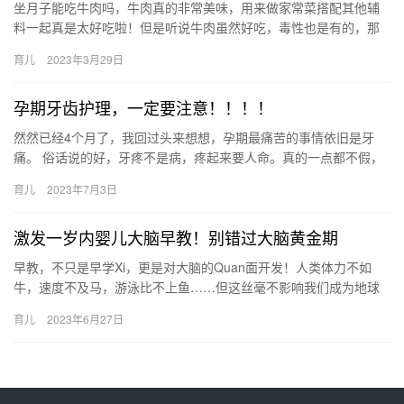
坐月子能吃牛肉吗，牛肉真的非常美味，用来做家常菜搭配其他辅
料一起真是太好吃啦！但是听说牛肉虽然好吃，毒性也是有的，那
么坐月子能吃牛肉吗？ 坐月子能吃牛肉吗 坐月子期间需要注意的地
育儿
2023年3月29日
方…
孕期牙齿护理，一定要注意！！！！
然然已经4个月了，我回过头来想想，孕期最痛苦的事情依旧是牙
痛。 俗话说的好，牙疼不是病，疼起来要人命。真的一点都不假，
我怀然然的时候，牙疼去了3次口腔，脸 然然已经4个月了，我回
育儿
2023年7月3日
过…
激发一岁内婴儿大脑早教！别错过大脑黄金期
早教，不只是早学Xi，更是对大脑的Quan面开发！人类体力不如
牛，速度不及马，游泳比不上鱼……但这丝毫不影响我们成为地球
主宰，成为万物之灵，因为我们有世界上 早教，不只是早学Xi，…
育儿
2023年6月27日