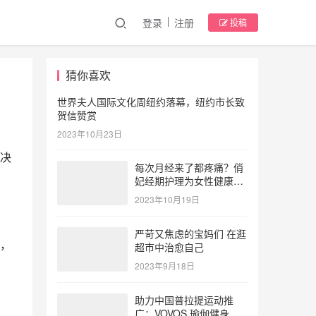
登录
注册
投稿
猜你喜欢
世界夫人国际文化周纽约落幕，纽约市长致
贺信赞赏
2023年10月23日
决
每次月经来了都疼痛？俏
妃经期护理为女性健康护
航
2023年10月19日
严苛又焦虑的宝妈们 在逛
，
超市中治愈自己
2023年9月18日
助力中国普拉提运动推
广：VOVOS 瑜伽健身服