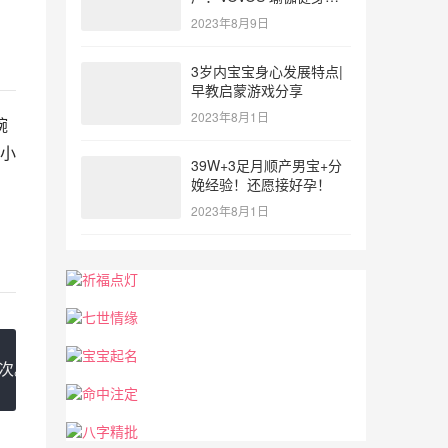
参与北体大专业普拉提教
2023年8月9日
练培训
3岁内宝宝身心发展特点|
早教启蒙游戏分享
2023年8月1日
碗
小
39W+3足月顺产男宝+分
娩经验！还愿接好孕！
2023年8月1日
次。应该就可以了。我怀孕的时候就是这样做的，很灵的。你可