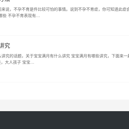
妇来说，不孕不育是件比较可怕的事情。说到不孕不育症，你可知道此症
哪些 不孕不育表现有…
讲究
么讲究的话题，关于宝宝满月有什么讲究 宝宝满月有哪些讲究，下面来一
，大人孩子 宝宝…