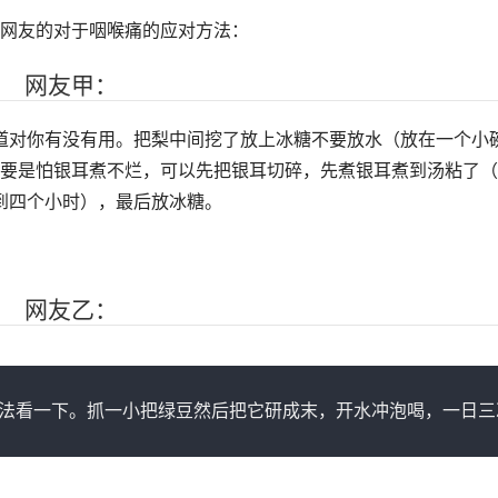
网友的对于咽喉痛的应对方法：
网友甲：
对你有没有用。把梨中间挖了放上冰糖不要放水（放在一个小
要是怕银耳煮不烂，可以先把银耳切碎，先煮银耳煮到汤粘了（
到四个小时），最后放冰糖。
网友乙：
法看一下。抓一小把绿豆然后把它研成末，开水冲泡喝，一日三