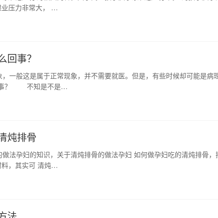
业压力非常大， …
么回事？
象，一般这是属于正常现象，并不需要就医。但是，有些时候却可能是病
回事？ 不知是不是…
清炖排骨
的做法孕妇的知识，关于清炖排骨的做法孕妇 如何做孕妇吃的清炖排骨，
料，其实可 清炖…
方法