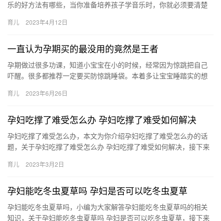
乐的好方法有哪些，当你准备培养孩子学音乐时，你就必须要清楚
以下内容。 孩子学音乐最佳时间 想要培养孩子的音乐细胞，你得注
育儿
2023年4月12日
重…
一直认为孕期买的最没用的竟然是王者
孕期做过很多功课，知道小宝宝在小的时候，经常因为惊跳把自己
吓醒。很多都推荐一定要买防惊跳睡袋。本着多让宝宝睡踏实的想
法，准备待产包的时候一起买了防惊跳 孕期做过很多功课，知道小
育儿
2023年6月26日
宝宝…
孕妇吃撑了难受怎么办 孕妇吃撑了难受如何解决
孕妇吃撑了难受怎么办，本文为你介绍孕妇吃撑了难受怎么办的话
题，关于孕妇吃撑了难受怎么办 孕妇吃撑了难受如何解决，接下来
小编为大家介绍。 1、孕妇如果是吃撑了，应该先站起来或者是
育儿
2023年3月2日
孕…
孕妇能吃冬虫夏草吗 孕妇是否可以吃冬虫夏草
孕妇能吃冬虫夏草吗，小编为大家解答孕妇能吃冬虫夏草吗的相关
知识，关于孕妇能吃冬虫夏草吗 孕妇是否可以吃冬虫夏草，接下来