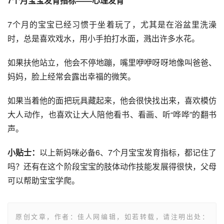
7个月宝宝发育指标——心理发育
7个月的宝宝已经习惯于坐着玩了，尤其是在浴盆里洗澡
时，总是喜欢戏水，用小手拍打水面，溅出许多水花。
如果扶他站立，他会不停地蹦，嘴里咿咿呀呀地像叫爸爸、
妈妈，脸上经常会露出幸福的微笑。
如果当着他的面把玩具藏起来，他会很快找出来，喜欢模仿
大人动作，也喜欢让大人陪他看书、看画、听“哗哗”的翻书
声。
小贴士：
以上新妈咪必备6、7个月宝宝发育指标，都记住了
吗？还有在这个阶段宝宝的肢体动作技能发展得很快，父母
可以帮助宝宝学爬。
原创文章，作者：佳人网编辑，如若转载，请注明出处：