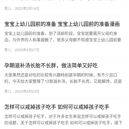
小编为网友介绍。 1、孕妇能吃冬虫夏草，这种药材的药性对 孕
育儿
2023年2月14日
妇…
宝宝上幼儿园前的准备 宝宝上幼儿园前的准备漫画
宝宝上幼儿园前的准备，到了适龄阶段，宝宝就要离开父母的身
边，与外界的人和事接触了，很多父母都不知道宝宝上幼儿园前要
做哪些准备，今天就和大家说说。 宝宝上幼儿园前的准备 幼儿园是
育儿
2023年3月27日
孩子…
孕期滋补汤长胎不长胖，做法简单又好吃
大家果然还是对吃的比较有兴趣特别是孕期的时候，有不少忌口
的，今天给大家整理了12款滋补汤，长胎不长肉，又能解馋，还是
很不错的，而且做法也简单，给大家做了 大家果然还是对吃的比较
育儿
2023年6月23日
有兴…
怎样可以戒掉孩子吃手 如何可以戒掉孩子吃手
怎样可以戒掉孩子吃手，对于许多女生来说怎样可以戒掉孩子吃手
的话题，关于怎样可以戒掉孩子吃手 如何可以戒掉孩子吃手，接下
来小编为网友介绍。 1、孩子不是爱咬手指吗？那么涂上牙膏的