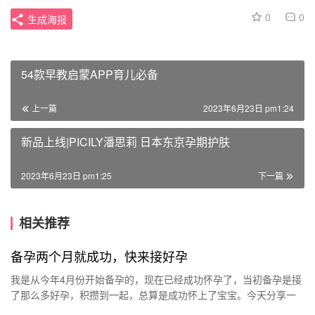
0
0
生成海报
54款早教启蒙APP育儿必备
上一篇
2023年6月23日 pm1:24
新品上线|PICILY潘思莉 日本东京孕期护肤
2023年6月23日 pm1:25
下一篇
相关推荐
备孕两个月就成功，快来接好孕
我是从今年4月份开始备孕的，现在已经成功怀孕了，当初备孕是接
了那么多好孕，积攒到一起，总算是成功怀上了宝宝。今天分享一
份好孕，让姐妹们增加一份好孕气， 我是从今年4月份开始备孕的，