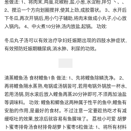
葱做法: 1、将肉末,鸡蛋,花椒粉,盐,小葱,水淀粉,拌匀 丶、、 
2、搅沿一个方向划圈搅拌,使其上劲,成胶蓉状。 3、水开后
下冬瓜,再次开锅后,用小勺子辅助,将肉末做成小丸子,小心放
入锅内。 4、中火煮10分钟,汤内放盐,起锅。 功效:
冬瓜丸子汤可以有效治疗孕妇妊娠期出现的四肢水肿症状,
有效预防妊娠期糖尿病,消水肿、利尿的功效。
清蒸鲤鱼汤 食材鲤鱼1条 做法: 1、先将鲤鱼除鳞洗净。 2、
再将鲤鱼隔水蒸熟,电锅或汤锅皆可,若用电锅外锅放一杯水,
若用汤锅,则水滚后放入鲤鱼再蒸20分钟即可,不须再加油盐
等调味料。 功效: 鲤鱼和鲫鱼这两种属于性平的鱼中,鲤鱼有
安胎的作用,是最好的食材。不过注意一定要趁热吃才有减
缓呕吐的效果,放凉后就容易有鱼腥味了。 荔枝小可爱 胡萝
卜蜜枣排骨汤食材排骨胡萝卜蜜枣5粒做法: 1、将所有材料