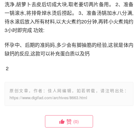
洗净,胡萝卜去皮后切成大块,取老姜切两片备用。 2、准备
一锅滚水,将排骨焯水烫后捞起。 3、准备汤锅加水八分满,
待水滚后放入所有材料,以大火煮约20分钟,再转小火煮炖约
3小时即完成 功效:
怀孕中、后期的准妈妈,多少会有脚抽筋的经验,这就是体内
缺钙的反应,这款可以补充蛋白质以及钙
 2
原创文章，作者：佳人网编辑，如若转载，请注明出处：
https://www.digifad.com/archives/8663.html
赞
(0)