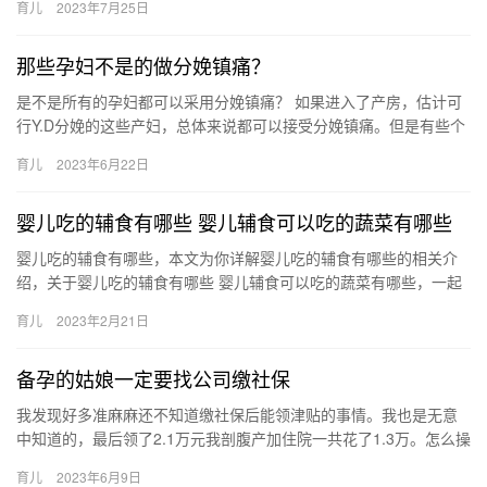
育儿
2023年7月25日
…
那些孕妇不是的做分娩镇痛？
是不是所有的孕妇都可以采用分娩镇痛？ 如果进入了产房，估计可
行Y.D分娩的这些产妇，总体来说都可以接受分娩镇痛。但是有些个
例的病人可能会存在问题，比如说因 是不是所有的孕妇都可以采…
育儿
2023年6月22日
婴儿吃的辅食有哪些 婴儿辅食可以吃的蔬菜有哪些
婴儿吃的辅食有哪些，本文为你详解婴儿吃的辅食有哪些的相关介
绍，关于婴儿吃的辅食有哪些 婴儿辅食可以吃的蔬菜有哪些，一起
来看看吧！ 1、婴儿辅食添加首选西红柿。西红柿是维生素大 婴
育儿
2023年2月21日
儿…
备孕的姑娘一定要找公司缴社保
我发现好多准麻麻还不知道缴社保后能领津贴的事情。我也是无意
中知道的，最后领了2.1万元我剖腹产加住院一共花了1.3万。怎么操
作呢？长期缴纳社保的麻麻，在怀孕后 我发现好多准麻麻还不…
育儿
2023年6月9日