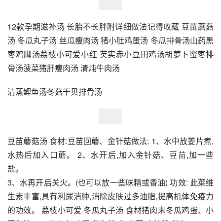
12款孕期滋补汤 长胎不长胖附详细做法记得收藏 豆苗蘑菇
汤 冬瓜丸子汤 丝瓜瘦肉汤 猪小肚鸡蛋汤 冬瓜排骨汤山药黑
枣鸡脚汤荔枝小可爱小红 芡实赤小豆田鸡汤胡萝卜蜜枣排
骨汤菠菜猪肝瘦肉汤 清炖牛肉汤
清蒸鲤鱼汤冬菇干贝排骨汤
豆苗蘑菇汤 食材:豆苗回蘑、金针菇做法: 1、水中放姜片煮,
水热后加入口蘑。 2、水开后,加入金针菇、豆苗,加一些
盐。
3、水再开后关火。(也可以放一些味精或香油) 功效: 此菜维
生素丰富,具有利尿消肿,消除皮肤过多油脂,提高机体免疫力
的功效。 荔枝小可爱 冬瓜丸子汤 食材猪肉末冬瓜鸡蛋、小