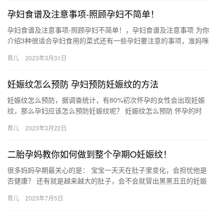
孕妇食谱及注意事项-照顾孕妇不简单！
孕妇食谱及注意事项-照顾孕妇不简单！，孕妇食谱及注意事项 为你
介绍3种很适合孕妇食用的菜式还有一些孕妇要注意的事项，准妈咪
都来了解一下。 孕妇食谱1、茄汁豆腐盅 豆腐清热润燥，利小…
育儿
2023年3月31日
妊娠纹怎么预防 孕妇预防妊娠纹的方法
妊娠纹怎么预防，据调查统计，有80%初次怀孕的女性会出现妊娠
纹，那么孕妇应该怎么预防妊娠纹呢？ 妊娠纹怎么预防 怀孕的时
候，开心的事是胎儿在肚子里健康成长，难过的却是自己的身上长
育儿
2023年3月22日
出…
二胎孕妈教你如何做到整个孕期O妊娠纹！
很多妈妈孕期最关心的是： 宝宝一天天在肚子里变化，会担忧他是
否健康？ 还有就是越来越大的肚子，会不会就冒出黑黑丑丑的妊娠
纹？ 已经怀上第二胎的我告诉你，这 很多妈妈孕期最关心的是：…
育儿
2023年7月5日