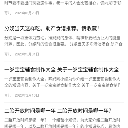
时节要不要出门玩耍这件事，老一辈的人会比较担心，偏向采取“娇
养”的方式，认为孩子还是多在家比 几乎每个家庭都会因为新旧的
育儿
2023年6月23日
育…
分娩当天这样吃。助产食谱推荐。请收藏！
分娩是一项重体力劳动，准妈妈的身体、精神都要经历巨大的能量
消耗，因此，分娩前的饮食很重要。 分娩当天多吃清淡汤食 助产食
谱推荐 ‼红枣南瓜燕麦粥 原料：燕 分娩是一项重体力劳动，准…
育儿
2023年5月31日
一岁宝宝辅食制作大全 关于一岁宝宝辅食制作大全
一岁宝宝辅食制作大全，辣妈网小编为你介绍一岁宝宝辅食制作大
全的知识内容，关于一岁宝宝辅食制作大全 关于一岁宝宝辅食制作
大全，具体内容如下： 1、用料：稻米30克，净鹌鹑1只，水适当…
育儿
2023年2月10日
二胎开放时间是哪一年 二胎开放时间是哪一年？
二胎开放时间是哪一年？一个经验小知识，为大家介绍二胎开放时
间是哪一年，以及二胎开放时间是哪一年？的小知识技巧，具体内