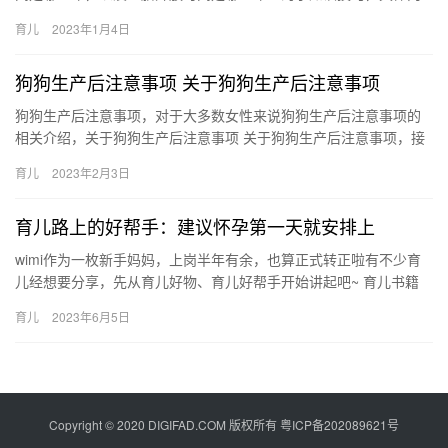
容如下： 二胎开放时间是在2016年。2015年12月全国人大常…
育儿
2023年1月4日
狗狗生产后注意事项 关于狗狗生产后注意事项
狗狗生产后注意事项，对于大多数女性来说狗狗生产后注意事项的
相关介绍，关于狗狗生产后注意事项 关于狗狗生产后注意事项，接
下来小编为网友介绍。 1、母狗生完小狗狗后，消耗很多体力 狗
育儿
2023年2月3日
狗…
育儿路上的好帮手：建议怀孕第一天就安排上
wimi作为一枚新手妈妈，上岗半年有余，也算正式转正啦有不少育
儿经想要分享，先从育儿好物、育儿好帮手开始讲起吧~ 育儿书籍
这3本书建议怀孕第一天就开始阅读，最 wimi作为一枚新…
育儿
2023年6月5日
Copyright © 2020 DIGIFAD.COM 版权所有
粤ICP备202089621号