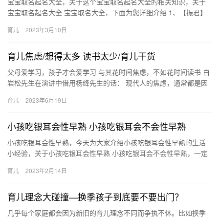
宝宝取名起名大全，关于这个宝宝取名起名大全的相关知识，关于
宝宝取名起名大全 宝宝取名大全，下面为您详细介绍 1、【振君】
源自《诗经·国风》中“振振君子，归哉归哉”，辰、口字 宝宝…
育儿
2023年3月10日
育儿焦虑/想得太多 读书太少/育儿干货
父母爱学习，孩子才会爱学习 与其花时间焦虑，不如花时间读书 白
岩松先生在演讲中借用杨绛先生的话： 现代人的焦虑，通常都是因
为想得太多而读书太少。哪有那么多 父母爱学习，孩子才会爱学…
育儿
2023年6月19日
小孩吃银耳会性早熟 小孩吃银耳会不会性早熟
小孩吃银耳会性早熟，今天为大家介绍小孩吃银耳会性早熟的生活
小经验，关于小孩吃银耳会性早熟 小孩吃银耳会不会性早熟，一定
能给您带来帮助的，一起来了解吧！ 1、小孩吃银耳通常并不 小
育儿
2023年2月14日
孩…
育儿理念大碰撞—换季孩子到底要不要出门？
几乎每个家庭都会因为新旧的育儿理念不同而争执不休。比如换季