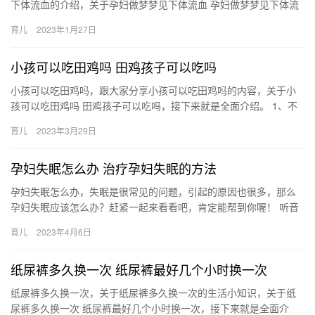
下体流血的介绍，关于孕妇做梦梦见下体流血 孕妇做梦梦见下体流
血好不好，下面来一起了解一下吧。 1、怀孕梦见自己下面流血
育儿
2023年1月27日
孕…
小孩可以吃田鸡吗 田鸡孩子可以吃吗
小孩可以吃田鸡吗，跟大家分享小孩可以吃田鸡吗的内容，关于小
孩可以吃田鸡吗 田鸡孩子可以吃吗，接下来就是全面介绍。 1、不
可以吃田鸡。田鸡属于青蛙的一种，味道鲜美，由于其肉质 小孩
育儿
2023年3月29日
可…
孕妇失眠怎么办 治疗孕妇失眠的方法
孕妇失眠怎么办，失眠是很常见的问题，引起的原因也很多，那么
孕妇失眠应该怎么办？赶紧一起来看看吧，肯定能帮到你喔！ 听音
乐 如果孕妇失眠，可以选择听音乐，这是一个纾解压力 孕妇失眠
育儿
2023年4月6日
怎…
纸尿裤多久换一次 纸尿裤最好几个小时换一次
纸尿裤多久换一次，关于纸尿裤多久换一次的生活小知识，关于纸
尿裤多久换一次 纸尿裤最好几个小时换一次，接下来就是全面介