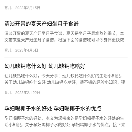
绍。 1、宝宝大便后需要马上更换纸尿裤，而小便则可以2— 纸尿
育儿
2023年2月15日
裤…
清淡开胃的夏天产妇坐月子食谱
清淡开胃的夏天产妇坐月子食谱，夏天是坐月子最难熬的季节，本
文带来夏天产妇坐月子食谱，根据下面的食谱吃可以令身体更快恢
复，而且也能轻松度过火热的夏天。 夏天产妇坐月子食谱一：山药
育儿
2023年4月5日
萝卜…
幼儿缺钙吃什么好 幼儿缺钙吃啥好
幼儿缺钙吃什么好，今天分享：幼儿缺钙吃什么好的生活小知识，
关于幼儿缺钙吃什么好 幼儿缺钙吃啥好，很不错的经验小知识，建
议收藏哦！ 1、牛奶营养丰富，含钙量丰富，特别适合儿童 幼儿
育儿
2023年2月22日
缺…
孕妇喝椰子水的好处 孕妇喝椰子水的优点
孕妇喝椰子水的好处，本文为您带来的是孕妇喝椰子水的好处的生
活小知识，关于孕妇喝椰子水的好处 孕妇喝椰子水的优点，接下来
小编为网友介绍。 1、椰子汁中含有丰富的维生素C和维生素 孕妇…