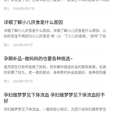
现，想要启蒙早教还是要按月龄划分 妈妈们在一起经常会聊到到
育儿
2023年6月27日
底…
详细了解小儿厌食是什么原因
详细了解小儿厌食是什么原因，详细了解小儿厌食是什么原因，让
你的宝宝不再因为小儿厌食症“绑（J）”了小儿的食欲，“掠夺”了他
们的健康。 详细了解小儿厌食是什么原因 很多家长都会询问，…
育儿
2023年4月7日
孕期补品~做妈妈的也要各种挑选~
虽然现在已经早就做了妈妈，但孕期中挑选补品的那些故事，也真
的折腾了好久。老一辈的观点，各种贵的补品就是好，各种高热量
高蛋白的东东就是补！ 这一点可真心 虽然现在已经早就做了妈妈，
育儿
2023年7月7日
但…
孕妇做梦梦见下体流血 孕妇做梦梦见下体流血好不
好
孕妇做梦梦见下体流血，一篇经验小知识，为您介绍孕妇做梦梦见