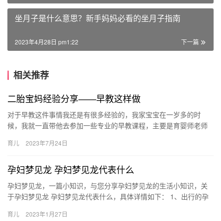
坐月子是什么意思？新手妈妈必看的坐月子指南
2023年4月28日 pm1:22
下一篇
相关推荐
二胎宝妈经验分享——早教这样做
对于早教这件事情我还是有很多经验的，我家宝宝在一岁多的时
候，我就一直带他去参加一些专业的早教课程，主要是育婴师老师
通过早教的视频音乐还有一些图片，促进 对于早教这件事情我还是
育儿
2023年7月24日
有很多…
孕妇梦见龙 孕妇梦见龙代表什么
孕妇梦见龙，一篇小知识，与您分享孕妇梦见龙的生活小知识，关
于孕妇梦见龙 孕妇梦见龙代表什么，具体详情如下： 1、出行的孕
妇梦见龙，建议夏占不利，其余可行。 2、本命年的 孕妇梦见龙…
育儿
2023年1月27日