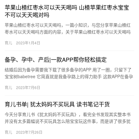
苹果山楂红枣水可以天天喝吗 山楂苹果红枣水宝宝
不可以天天喝对吗
苹果山楂红枣水可以天天喝吗，一篇小知识，与您分享苹果山楂红
枣水可以天天喝吗方面的内容，关于苹果山楂红枣水可以天天喝吗
山楂苹果红枣水宝宝不可以天天喝对吗，相关内容具体如下： 1、
育儿
2023年1月4日
山…
备孕、孕中、产后|一款APP帮你轻松搞定
结婚后因为备孕需要我下载了很多备孕的APP 用了一圈，只留下了
宝宝树babetree 它简直就是我备孕路上的得力助手 这款APP在备孕
期会根据你的经期状况提醒你需要注意的事 结婚后…
育儿
2023年7月6日
育儿书单| 犹太妈妈不买玩具 读书笔记干货
今天分享育儿书《犹太妈妈不买玩具》，看完全书发现其实整本书
并没有太多篇幅说不买玩具怎么陪宝宝玩这件事，而是讲了很多犹
太人的教育理念和方法，这些理论被作 今天分享育儿书《犹太妈妈
育儿
2023年7月26日
不买…