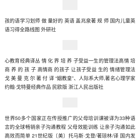
孩的语学习划师 做 量好的 英语 盖兆泉著 规 师 国内儿童英
语习得全路线图 外研社
心教育经典译丛 情 化 界 培 养 子受益一生的管理法高情 培 
商 养 的 孩 子 高情商 的孩子 让孩子受益 生的 情绪管理法 
戈 美 曼 克 尔 著 付 译 “姻教皇”、人际系大师,著名心理学家 
约翰·戈特曼经典作品 民欧版 浙江人民出版社
世界50多个国家正在传授推广的父母培训课被译为33种语
言的全球畅销亲子沟通教程 父母效能训练 让亲子沟通如此
高效而简单 21世纪版〔美〕托马斯·戈登/著琼林/译 国内发