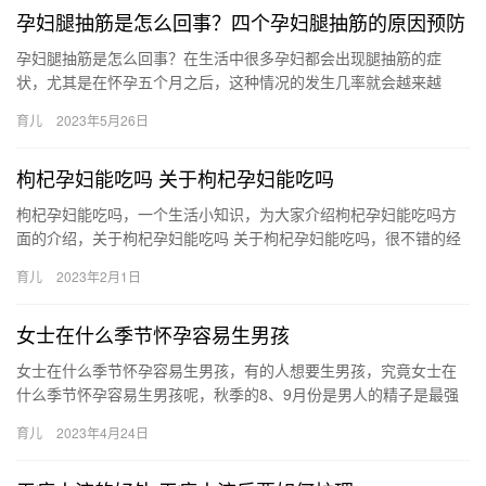
孕妇腿抽筋是怎么回事？四个孕妇腿抽筋的原因预防
孕妇腿抽筋是怎么回事？在生活中很多孕妇都会出现腿抽筋的症
状，尤其是在怀孕五个月之后，这种情况的发生几率就会越来越
高。腿抽筋的症状往往会在晚上发生，这就会让很多处在孕期的妈
育儿
2023年5月26日
妈 孕妇腿…
枸杞孕妇能吃吗 关于枸杞孕妇能吃吗
枸杞孕妇能吃吗，一个生活小知识，为大家介绍枸杞孕妇能吃吗方
面的介绍，关于枸杞孕妇能吃吗 关于枸杞孕妇能吃吗，很不错的经
验小知识，建议收藏哦！ 1、中医认为枸杞具有滋阴补肾 枸杞孕
育儿
2023年2月1日
妇…
女士在什么季节怀孕容易生男孩
女士在什么季节怀孕容易生男孩，有的人想要生男孩，究竟女士在
什么季节怀孕容易生男孩呢，秋季的8、9月份是男人的精子是最强
盛的时期，这时候准备怀孕，是能增加生男孩的机率。 女士在什么
育儿
2023年4月24日
季…