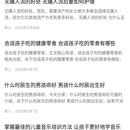
无痛人流的好处 无痛人流后要如何护理
无痛人流的好处，现在，需要流产的女士绝大多数会选择无痛人
流，因为它比其他流产方式有更多好处。 无痛人流的好处 为什么无
痛人流比其他的流产方式更好呢，下面我们一起来了解一下，此
育儿
2023年4月28日
外，还…
合适孩子吃的健康零食 合适孩子吃的零食有哪些
适合孩子吃的健康零食，正文核心导读：适合孩子吃的健康零食的
相关内容，关于合适孩子吃的健康零食 合适孩子吃的零食有哪些，
下面为您详细介绍 1、水果和蔬菜：水果一般对于孩子来说还是
育儿
2023年3月7日
适…
什么时辰生的男孩命好 男孩什么时辰出生好
什么时辰生的男孩命好，今天分享：什么时辰生的男孩命好方面的
介绍，关于什么时辰生的男孩命好 男孩什么时辰出生好，如有不对
的地方欢迎指正！ 1、子时 在子时出生的男孩子性格比较圆滑 什…
育儿
2023年3月7日
掌握最佳的儿童音乐培训方法 让孩子更好地学音乐