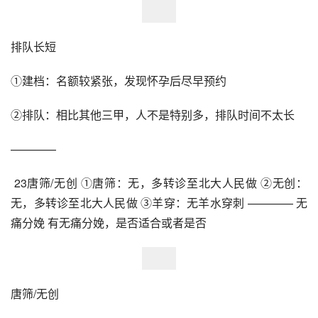
排队长短
①建档：名额较紧张，发现怀孕后尽早预约
②排队：相比其他三甲，人不是特别多，排队时间不太长
————
 23唐筛/无创 ①唐筛：无，多转诊至北大人民做 ②无创：
无，多转诊至北大人民做 ③羊穿：无羊水穿刺 ———— 无
痛分娩 有无痛分娩，是否适合或者是否
唐筛/无创