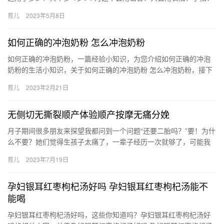
来表达好奇心阶段： 1我是否能捕捉住 家长角色是点火之人，是…
育儿
2023年5月8日
如何正确的冲泡奶粉 怎么冲泡奶粉
如何正确的冲泡奶粉，一篇经验小知识，为您介绍如何正确的冲泡
奶粉的生活小知识，关于如何正确的冲泡奶粉 怎么冲泡奶粉，接下
来小编为大家介绍。 1、首先一定要对奶瓶进行消毒，否则会 如
育儿
2023年2月21日
何…
无侧切无撕裂顺产体验顺产按摩无痛分娩
月子期间很多朋友来探望我都问到一个问题“还要二胎吗？”要！为什
么不要？她们觉得生孩子太痛了，一辈子经历一次就够了，可能我
的顺产经历太轻松，所以对生孩子 月子期间很多朋友来探望我都
育儿
2023年7月19日
问…
孕妇银耳红枣枸杞汤好吗 孕妇银耳红枣枸杞汤能不
能喝
孕妇银耳红枣枸杞汤好吗，这些你知道吗？孕妇银耳红枣枸杞汤好