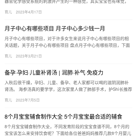
器官化学感受系统的刺激并产生的一种感觉，其实宝宝也有味觉，
通过一些方法来刺激可以训练。 有效训练宝宝的六大味觉方法 通过
育儿
2023年4月17日
一…
月子中心有哪些项目 月子中心多少钱一月
月子中心有哪些项目，对于许多女生来说月子中心有哪些项目的相
关话题，关于月子中心有哪些项目 盘点月子中心有哪些项目，下面
为详细的介绍。 1、最讲究月子里产妇的膳食，科学的膳食是 月
育儿
2023年3月21日
子…
备孕·孕妇·儿童补肾汤 | 润肺·补气·免疫力
入秋后很干燥，孕妇、儿童、备孕、老人家都可以喝的滋阴润肺补
肾汤。 海参汤真的要学学，这次家里人做了肺部手术，护Shì长推荐
术后喝海参鸡汤。才想起几年前姑妈 入秋后很干燥，孕妇、儿童…
育儿
2023年7月5日
8个月宝宝辅食制作大全 5个月宝宝最合适的辅食
8个月宝宝辅食制作大全，不同发育阶段的宝宝食谱不同，8个月的
宝宝该怎么来安排饮食呢？下面给各位爸爸妈妈推荐几款8个月婴儿