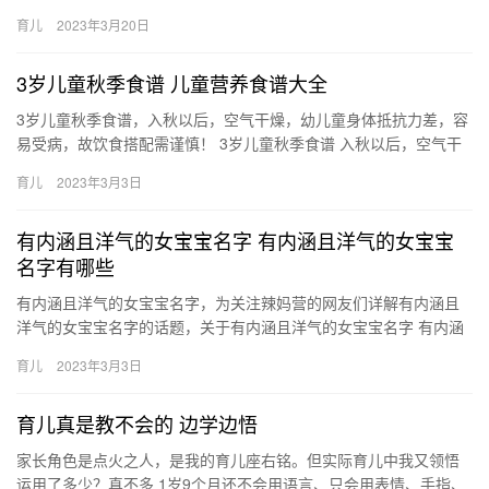
辅食食谱大全，学习下怎么制作哦！ 8个月宝宝辅食制作大全 由…
育儿
2023年3月20日
3岁儿童秋季食谱 儿童营养食谱大全
3岁儿童秋季食谱，入秋以后，空气干燥，幼儿童身体抵抗力差，容
易受病，故饮食搭配需谨慎！ 3岁儿童秋季食谱 入秋以后，空气干
燥，中医把这种气候特点称为“燥”。秋燥是外感六淫的病因之一…
育儿
2023年3月3日
有内涵且洋气的女宝宝名字 有内涵且洋气的女宝宝
名字有哪些
有内涵且洋气的女宝宝名字，为关注辣妈营的网友们详解有内涵且
洋气的女宝宝名字的话题，关于有内涵且洋气的女宝宝名字 有内涵
且洋气的女宝宝名字有哪些，接下来带大家一起了解。 1、冬雨。
育儿
2023年3月3日
“…
育儿真是教不会的 边学边悟
家长角色是点火之人，是我的育儿座右铭。但实际育儿中我又领悟
运用了多少？真不多 1岁9个月还不会用语言、只会用表情、手指、