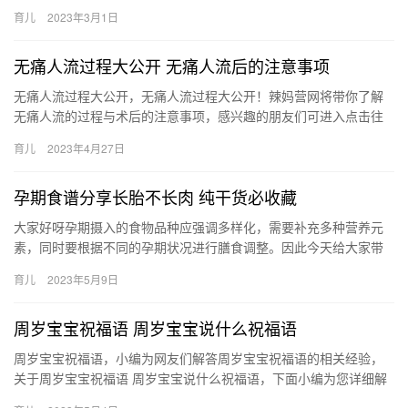
注意的一些禁忌，接下来分享详细内容。 1、属猴之人宜喜有“木”…
育儿
2023年3月1日
无痛人流过程大公开 无痛人流后的注意事项
无痛人流过程大公开，无痛人流过程大公开！辣妈营网将带你了解
无痛人流的过程与术后的注意事项，感兴趣的朋友们可进入点击往
下浏览。 无痛人流过程大公开 提早了解无痛人流的过程与术后注意
育儿
2023年4月27日
事…
孕期食谱分享长胎不长肉 纯干货必收藏
大家好呀孕期摄入的食物品种应强调多样化，需要补充多种营养元
素，同时要根据不同的孕期状况进行膳食调整。因此今天给大家带
来了十个孕期食谱分享欢迎大家一起分 大家好呀孕期摄入的食物品
育儿
2023年5月9日
种应…
周岁宝宝祝福语 周岁宝宝说什么祝福语
周岁宝宝祝福语，小编为网友们解答周岁宝宝祝福语的相关经验，
关于周岁宝宝祝福语 周岁宝宝说什么祝福语，下面小编为您详细解
答 一周岁，长富贵，一周岁来长智慧。金富贵，银富贵 周岁宝宝