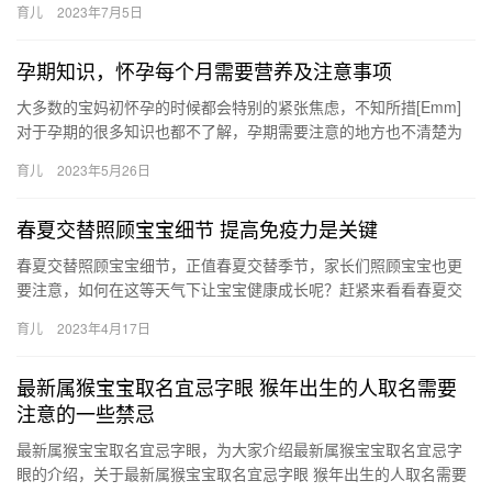
育儿
2023年7月5日
孕期知识，怀孕每个月需要营养及注意事项
大多数的宝妈初怀孕的时候都会特别的紧张焦虑，不知所措[Emm]
对于孕期的很多知识也都不了解，孕期需要注意的地方也不清楚为
了帮助孕妈妈们排忧解难，轻松度过十月 大多数的宝妈初怀孕的
育儿
2023年5月26日
时…
春夏交替照顾宝宝细节 提高免疫力是关键
春夏交替照顾宝宝细节，正值春夏交替季节，家长们照顾宝宝也更
要注意，如何在这等天气下让宝宝健康成长呢？赶紧来看看春夏交
替照顾宝宝的细节。 春夏交替照顾宝宝细节 春夏交替季节雨水天气
育儿
2023年4月17日
多…
最新属猴宝宝取名宜忌字眼 猴年出生的人取名需要
注意的一些禁忌
最新属猴宝宝取名宜忌字眼，为大家介绍最新属猴宝宝取名宜忌字
眼的介绍，关于最新属猴宝宝取名宜忌字眼 猴年出生的人取名需要