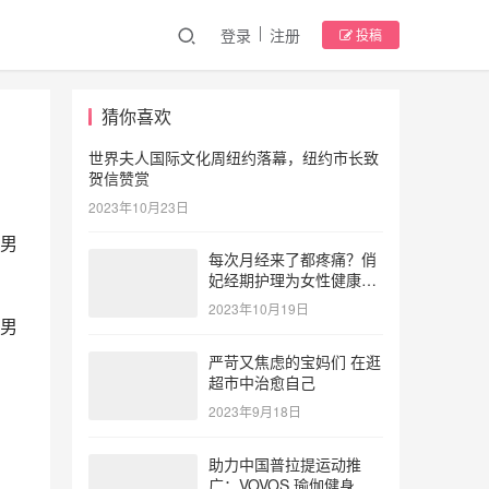
登录
注册
投稿
猜你喜欢
世界夫人国际文化周纽约落幕，纽约市长致
贺信赞赏
2023年10月23日
男
每次月经来了都疼痛？俏
妃经期护理为女性健康护
航
2023年10月19日
男
严苛又焦虑的宝妈们 在逛
超市中治愈自己
2023年9月18日
助力中国普拉提运动推
广：VOVOS 瑜伽健身服