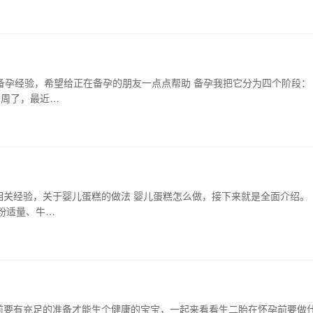
备孕经验，希望给正在备孕的朋友一点点帮助 备孕我把它分为四个阶段： 
0周了，最近…
相关经验，关于婴儿蛋糕的做法 婴儿蛋糕怎么做，接下来就是全面介绍。
糖粉适量、牛…
前要有充足的准备才能生个健康的宝宝，一起来看看生二胎在怀孕前要做