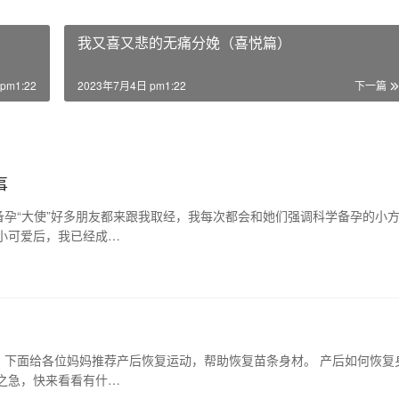
我又喜又悲的无痛分娩（喜悦篇）
pm1:22
2023年7月4日 pm1:22
下一篇
事
孕“大使”好多朋友都来跟我取经，我每次都会和她们强调科学备孕的小
小可爱后，我已经成…
？下面给各位妈妈推荐产后恢复运动，帮助恢复苗条身材。 产后如何恢复
之急，快来看看有什…