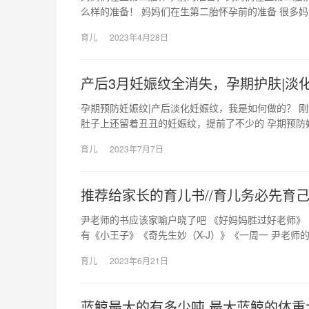
么样的准备！ 妈妈们在生第二胎怀孕前的准备 很多
育儿
2023年4月28日
产后3月妊娠纹全消失，孕期护肤|淡
孕期预防妊娠纹|产后淡化妊娠纹，我是如何做的？ 
肚子上还留着丑丑的妊娠纹，提前了不少的 孕期预防
育儿
2023年7月7日
推荐给家长的育儿书//育儿务必先育己/
尹老师的书应该家喻户晓了吧 《好妈妈胜过好老师》
有《小王子》《奇先生妙（X-J）》《一周一 尹老师
育儿
2023年6月21日
蓝鲸最大的有多少吨 最大蓝鲸的体重