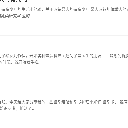
的有多少吨的生活小经验，关于蓝鲸最大的有多少吨 最大蓝鲸的体重大约
乳类研究室 蓝鲸…
儿子给女儿作伴，开始各种查资料甚至还问了当医生的朋友……没想到折
的时候，就开始着手准…
啦。今天给大家分享我的一些备孕经验和孕期护理小知识 备孕期： 银耳
开始备孕啦，忙活了…