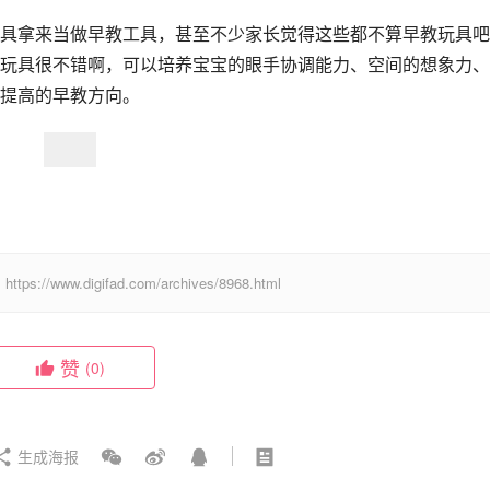
具拿来当做早教工具，甚至不少家长觉得这些都不算早教玩具吧
玩具很不错啊，可以培养宝宝的眼手协调能力、空间的想象力、
提高的早教方向。
digifad.com/archives/8968.html
赞
(0)
生成海报