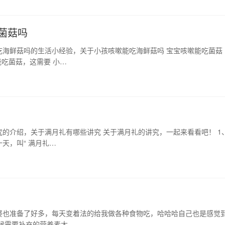
菌菇吗
吃海鲜菇吗的生活小经验，关于小孩咳嗽能吃海鲜菇吗 宝宝咳嗽能吃菌菇
能吃菌菇，这需要 小…
的介绍，关于满月礼有哪些讲究 关于满月礼的讲究，一起来看看吧！ 1
天，叫“ 满月礼…
婆也准备了好多，每天变着法的给我做各种食物吃，哈哈哈自己也是感觉
候需要补充的营养素太…