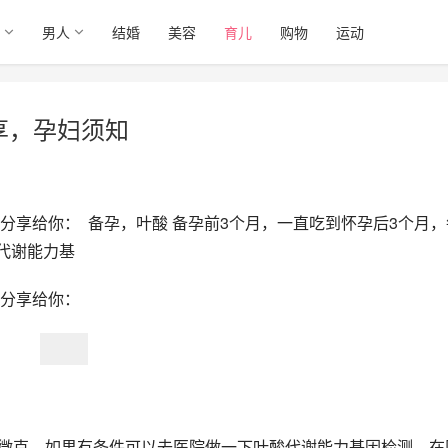
男人
结婚
美容
育儿
购物
运动
享，孕妇须知
享给你：  备孕，叶酸 备孕前3个月，一直吃到怀孕后3个月，
代谢能力基
分享给你：
00微克。如果有条件可以去医院做一下叶酸代谢能力基因检测，在