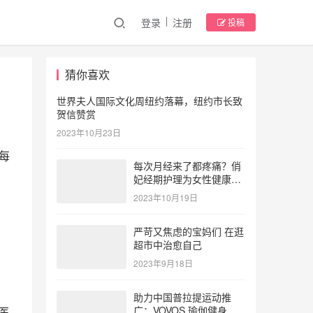
登录
注册
投稿
猜你喜欢
世界夫人国际文化周纽约落幕，纽约市长致
贺信赞赏
2023年10月23日
每
每次月经来了都疼痛？俏
妃经期护理为女性健康护
航
2023年10月19日
严苛又焦虑的宝妈们 在逛
超市中治愈自己
2023年9月18日
助力中国普拉提运动推
广：VOVOS 瑜伽健身服
医