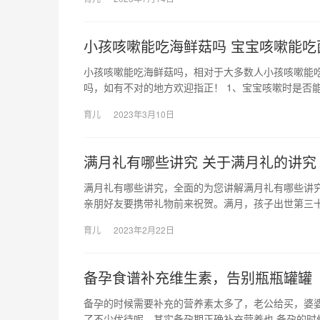
小孩咳嗽能吃海鲜菇吗 宝宝咳嗽能吃
小孩咳嗽能吃海鲜菇吗，相对于大多数人小孩咳嗽能
吗，如有不对的地方欢迎指正！ 1、宝宝咳嗽时是否
育儿
2023年3月10日
满月礼有哪些讲究 关于满月礼的讲究
满月礼有哪些讲究，全面的为您讲解满月礼有哪些讲究
亲朋好友要携带礼物前来祝贺。满月，孩子出世第三十
育儿
2023年2月22日
备孕食谱补充维生素，告别瓶瓶罐罐
备孕的时候需要补充的营养素太多了，老公给买，婆
了不少优待呢，其实备孕期正确补充营养也 备孕的时