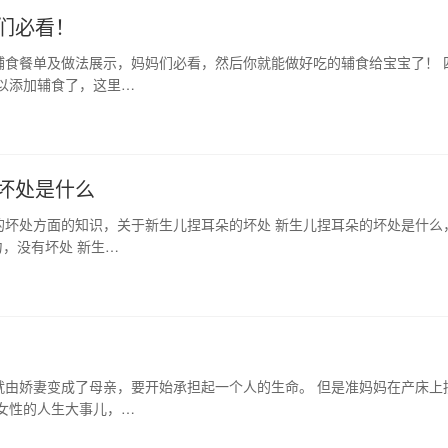
们必看！
辅食餐单及做法展示，妈妈们必看，然后你就能做好吃的辅食给宝宝了！ 
以添加辅食了，这里…
坏处是什么
的坏处方面的知识，关于新生儿捏耳朵的坏处 新生儿捏耳朵的坏处是什么
，没有坏处 新生…
就由娇妻变成了母亲，要开始承担起一个人的生命。 但是准妈妈在产床上
女性的人生大事儿，…