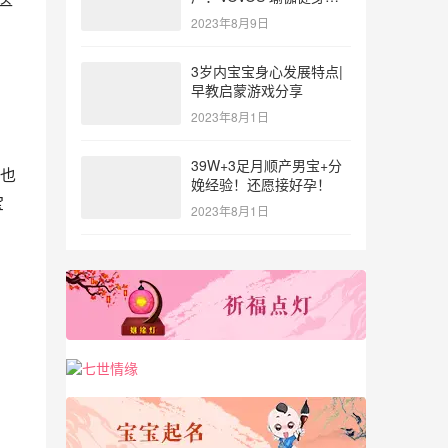
参与北体大专业普拉提教
2023年8月9日
练培训
3岁内宝宝身心发展特点|
早教启蒙游戏分享
2023年8月1日
39W+3足月顺产男宝+分
也
娩经验！还愿接好孕！
宝
2023年8月1日