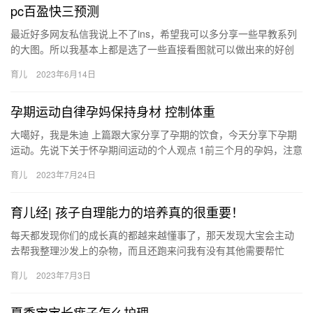
pc百盈快三预测
最近好多网友私信我说上不了ins，希望我可以多分享一些早教系列
的大图。所以我基本上都是选了一些直接看图就可以做出来的好创
意分享给大家，即便打不开ins也可以收 最近好多网友私信我说…
育儿
2023年6月14日
孕期运动自律孕妈保持身材 控制体重
大噶好，我是朱迪 上篇跟大家分享了孕期的饮食，今天分享下孕期
运动。先说下关于怀孕期间运动的个人观点 1前三个月的孕妈，注意
安全多休息，运动形式以简单的散步 大噶好，我是朱迪 上篇跟…
育儿
2023年7月24日
育儿经| 孩子自理能力的培养真的很重要！
每天都发现你们的成长真的都越来越懂事了，那天发现大宝会主动
去帮我整理沙发上的杂物，而且还跑来问我有没有其他需要帮忙
的。我这个老母亲真的是暴风感动~~~ 很 每天都发现你们的成长真
育儿
2023年7月3日
的…
夏季宝宝长痱子怎么护理