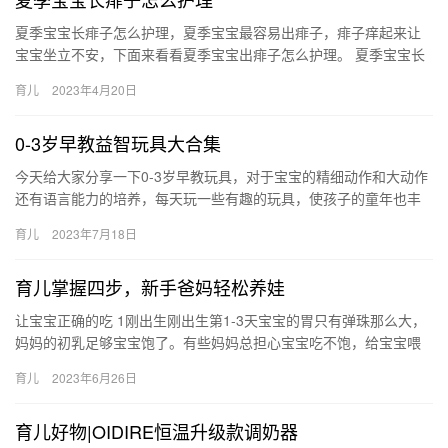
夏季宝宝长痱子怎么护理，夏季宝宝最容易出痱子，痱子痒起来让
宝宝坐立不安，下面来看看夏季宝宝出痱子怎么护理。 夏季宝宝长
痱子怎么护理 夏季宝宝出汗多，最容易引起痱子，夏季宝宝出痱子
育儿
2023年4月20日
怎…
0-3岁早教益智玩具大合集
今天给大家分享一下0-3岁早教玩具，对于宝宝的精细动作和大动作
还有语言能力的培养，每天玩一些有趣的玩具，使孩子的童年也丰
富起来啦。 英国evoceler多功能积木桌 今天给大家分享…
育儿
2023年7月18日
育儿掌握四步，新手爸妈轻松养娃
让宝宝正确的吃 1刚出生刚出生第1-3天宝宝的胃只有弹珠那么大，
妈妈的初乳足够宝宝饱了。有些妈妈总担心宝宝吃不饱，给宝宝喂
配方奶，会次性喝30毫升，其实已经是 让宝宝正确的吃 1刚…
育儿
2023年6月26日
育儿好物|OIDIRE恒温升级款调奶器