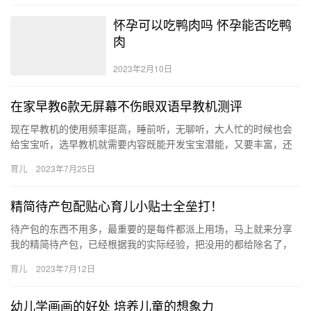
怀孕可以吃鸭肉吗 怀孕能否吃鸭
肉
2023年2月10日
在家早教6款无屏幕不伤眼双语早教机测评
现在早教机的使用频率挺高，睡前听，无聊听，大人忙的时候也会
给宝宝听，选早教机就需要内容既能开发宝宝潜能，又要丰富，还
要能够满足多种需求。 下面测试6款无 现在早教机的使用频率挺
育儿
2023年7月25日
高，…
精简待产包配贴心育儿小贴士全垒打！
待产包的东西不用多，最重要的是每件都派上用场，马上就来分享
我的精简待产包，已经根据我的实际经验，把没用的都给除名了，
宝妈们可以按照这个准备哈，另外配上 待产包的东西不用多，最重
育儿
2023年7月12日
要的…
幼儿学画画的好处 培养儿童的想象力