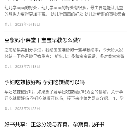
幼儿学画画的好处，幼儿学画画的好处有很多，最主要是能让儿童
的想象力变得更加丰富。 幼儿学画画的好处 幼儿对新鲜的事物都会
感到好奇，特别对画画更是有着浓厚的兴趣，来看幼儿学画画的好
育儿
2023年4月19日
处…
豆浆妈小课堂丨宝宝早教怎么做？
之前给集美们分享过，我给宝宝准备的一些早教绘本，今天给大家
总结一下各月龄早教重点： 新生儿：多和宝宝说话，多对着宝宝微
笑，给宝宝多做抚触，给宝宝看些黑 之前给集美们分享过，我给宝
育儿
2023年7月18日
宝…
孕妇吃辣椒好吗 孕妇吃辣椒可以吗
孕妇吃辣椒好吗，如果想了解孕妇吃辣椒好吗方面的讲解，关于孕
妇吃辣椒好吗 孕妇吃辣椒可以吗，接下来小编为网友介绍。 1、孕
妇可以谨慎适量吃辣椒，但是不能多吃。 2、因为在怀孕 孕妇吃…
育儿
2023年2月23日
好书共享：正念分娩与养育，孕期育儿好书