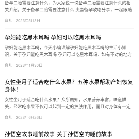
备孕二胎需要注意什么，为大家说一说备孕二胎需要注意什么的相
关介绍，关于备孕二胎需要注意什么 夫妻备孕攻略分享，一起跟随
小编看看吧！ 1、孕前检查不可少。 准备再度怀孕的夫妇，可 备…
育儿
2023年5月3日
孕妇能吃黑木耳吗 孕妇可以吃黑木耳吗
孕妇能吃黑木耳吗，今天小编详解孕妇能吃黑木耳吗的生活小知
识，关于孕妇能吃黑木耳吗 孕妇可以吃黑木耳吗，如有不对的地方
欢迎指正！ 1、孕妇可以食用黑木耳。通常无论在妊娠早期、 孕妇
育儿
2023年1月30日
能…
女性坐月子适合吃什么水果？五种水果帮助产妇恢复
身体！
女性坐月子适合吃什么水果？众所周知，水果营养丰富，味道鲜
美，经常吃水果不仅可以起到一定的护肤作用，而且对身体有一定
的好处。水果种类繁多，且每一种水果的品性不同，有的水果属性
育儿
2023年6月26日
比较 女…
孙悟空故事睡前故事 关于孙悟空的睡前故事