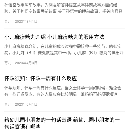
孙悟空故事睡前故事，为网友解答孙悟空故事睡前故事方面的经
验，关于孙悟空故事睡前故事 关于孙悟空的睡前故事，相关内容具
体如下： 1、孙悟空智擒金银角大王 2、正文 唐僧、孙悟空、猪 …
育儿
2023年3月1日
小儿麻痹糖丸介绍 小儿麻痹糖丸的服用方法
小儿麻痹糖丸介绍，在儿童的成长过程中需接种一些疫苗，防御疾
病，小儿麻（B-I）糖丸就是其中一种。小儿麻（B-I）糖丸的详细介
绍马上奉上，敬请关注。 小儿麻痹糖丸介绍 小儿麻的糖丸是…
育儿
2023年4月3日
怀孕须知：怀孕一周有什么反应
怀孕须知：怀孕一周有什么反应，当女士怀孕一周的时候，难免会
有一些妊娠反应，有的人反应会比较明显，准妈妈可必须要知道
的，看看都有什么反应。 怀孕须知：怀孕一周有什么反应 在怀孕一
育儿
2023年5月1日
周孕…
给幼儿园小朋友的一句话寄语 给幼儿园小朋友的一
句话寄语有哪些