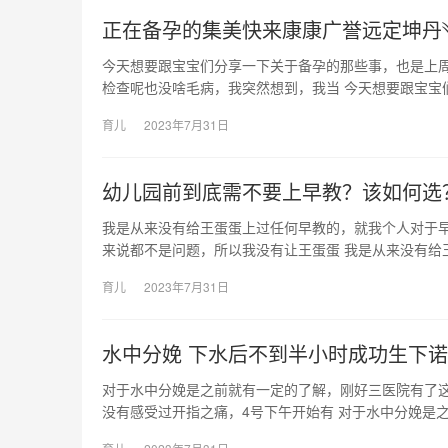
正在备孕的集美快来康康广誉远定坤丹
今天想要跟宝宝们分享一下关于备孕的那些事，也是上
检查呢也没啥毛病，我突然想到，我当 今天想要跟宝宝
育儿
2023年7月31日
幼儿园前到底需不要上早教？该如何选
我是从来没有给王蛋蛋上过任何早教的，就我个人对于早
来说都不是问题，所以我没有让王蛋蛋 我是从来没有给
育儿
2023年7月31日
水中分娩 下水后不到半小时成功生下
对于水中分娩是之前就有一定的了解，刚好三医院有了
没有感受过开指之痛，4号下午开始有 对于水中分娩是