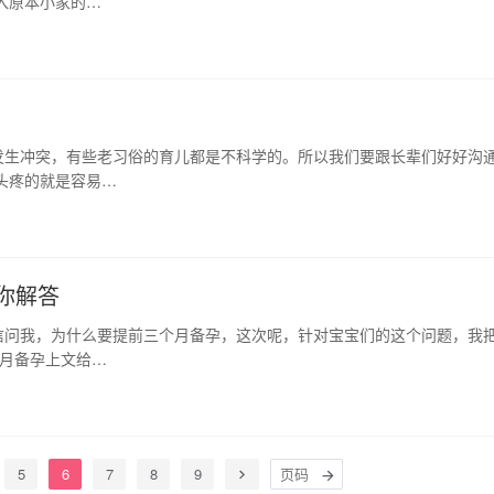
入原本小家的…
发生冲突，有些老习俗的育儿都是不科学的。所以我们要跟长辈们好好沟
头疼的就是容易…
你解答
信问我，为什么要提前三个月备孕，这次呢，针对宝宝们的这个问题，我
个月备孕上文给…
5
6
7
8
9