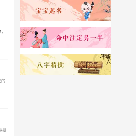
方，
友的
像拼