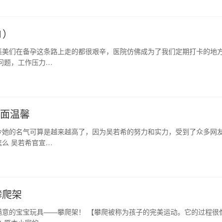
1）
集美们在备孕这条路上走的都很艰辛，医院仿佛成为了我们定期打卡的地
问题，工作压力…
画面温馨
今她的名气可算是越来越高了，因为吴若希的努力和实力，受到了众多网
么 吴若希官宣…
攀爬架
意的宝宝玩具——攀爬架！ 【攀爬被称为孩子的完美运动。它的过程很