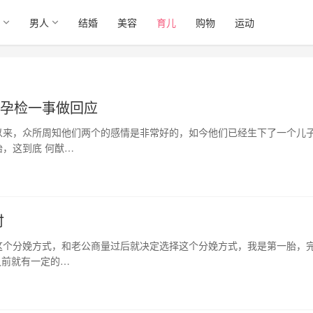
男人
结婚
美容
育儿
购物
运动
院孕检一事做回应
以来，众所周知他们两个的感情是非常好的，如今他们已经生下了一个儿
，这到底 何猷…
时
这个分娩方式，和老公商量过后就决定选择这个分娩方式，我是第一胎，
之前就有一定的…