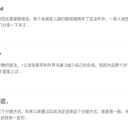
༄
周回去婆婆跟我说，有个亲戚家儿媳妇都结婚两年了还没怀孕，一家人很
们分享一下关于…
？
教的想法，1让宝宝更早和外界沟通 2减少自己的负担。但因为这两个对
王蛋蛋上过…
诺诺，
这个分娩方式，和老公商量过后就决定选择这个分娩方式，我是第一胎，
之前就有一定的…