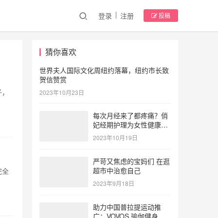
登录
注册
投稿
猜你喜欢
世界夫人国际文化周纽约落幕，纽约市长致
贺信赞赏
子，
2023年10月23日
每次月经来了都疼痛？俏
妃经期护理为女性健康护
航
2023年10月19日
严苛又焦虑的宝妈们 在逛
超市中治愈自己
完全
2023年9月18日
助力中国普拉提运动推
广：VOVOS 瑜伽健身服