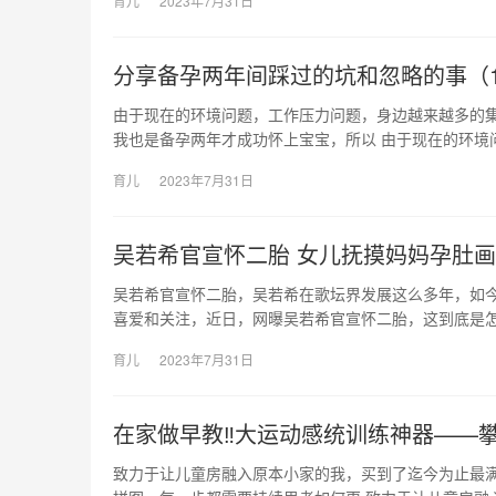
育儿
2023年7月31日
分享备孕两年间踩过的坑和忽略的事（
由于现在的环境问题，工作压力问题，身边越来越多的
我也是备孕两年才成功怀上宝宝，所以 由于现在的环境
育儿
2023年7月31日
吴若希官宣怀二胎 女儿抚摸妈妈孕肚
吴若希官宣怀二胎，吴若希在歌坛界发展这么多年，如
喜爱和关注，近日，网曝吴若希官宣怀二胎，这到底是怎
育儿
2023年7月31日
在家做早教‼大运动感统训练神器——
致力于让儿童房融入原本小家的我，买到了迄今为止最满