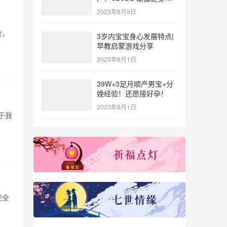
参与北体大专业普拉提教
2023年8月9日
练培训
愁，
3岁内宝宝身心发展特点|
早教启蒙游戏分享
2023年8月1日
39W+3足月顺产男宝+分
娩经验！还愿接好孕！
2023年8月1日
于我
完全