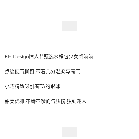
KH Design情人节甄选水桶包少女感满满
点缀硬气铆钉,带着几分温柔与霸气
小巧精致吸引着TA的眼球
甜美优雅,不娇不嗲的气质粉,独到迷人