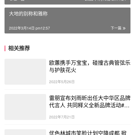
大地的别称和雅称
2022年3月14日 pm12:57
下一篇
相关推荐
欧蕙携手万宝宝，碰撞古典管弦乐
与护肤花火
2022年5月26日
雷朋宣布刘雨昕出任大中华区品牌
代言人 共同释义全新品牌活动#本
色出击#
2022年7月21日
优色林城市笑脸计划空降成都 掀