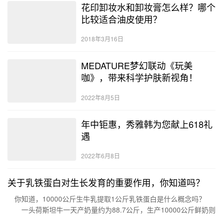
花印卸妆水和卸妆膏怎么样？哪个
比较适合油皮使用？
2018年3月16日
MEDATURE梦幻联动《玩美
咖》，带来科学护肤新视角！
2022年8月5日
年中钜惠，秀雅韩为您献上618礼
遇
2022年6月8日
关于乳铁蛋白对生长发育的重要作用，你知道吗？
你知道，10000公斤生牛乳提取1公斤乳铁蛋白是什么概念吗？
一头荷斯坦牛一天产奶量约为88.7公斤，生产10000公斤鲜奶则
需要近120天也就是4个月的时间，换句话说：每天…