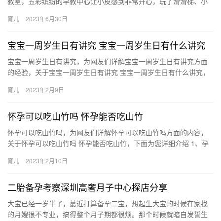
教室，五彩缤纷的早教中心让小皮感到非常开心，玩了滑滑梯、小
木马、游戏桌等有趣的玩具，在教室里 受邀今天去早教中心参观了
育儿
2023年6月30日
一下…
宝宝一周岁生日有讲究 宝宝一周岁生日有什么讲究
宝宝一周岁生日有讲究，为网友们详解宝宝一周岁生日有讲究方面
的经验，关于宝宝一周岁生日有讲究 宝宝一周岁生日有什么讲究，
接下来带大家一起了解。 1、新衣服。宝宝过一周岁生日的时候
育儿
2023年2月9日
宝…
怀孕可以吃山竹吗 怀孕能否吃山竹
怀孕可以吃山竹吗，为网友们详解怀孕可以吃山竹吗方面的内容，
关于怀孕可以吃山竹吗 怀孕能否吃山竹，下面为您详细介绍 1、孕
妇是可以吃山竹的，山竹属于营养价值比较高的食物，其中 怀孕
育儿
2023年2月10日
可…
二胎备孕考察深圳高奢月子中心探店分享
大宝已经一岁半了，蕞近打算备孕二宝，想起生大宝的时候在家找
的月嫂很不专业，搞得整个月子期都很烦。那个时候就暗自发誓生