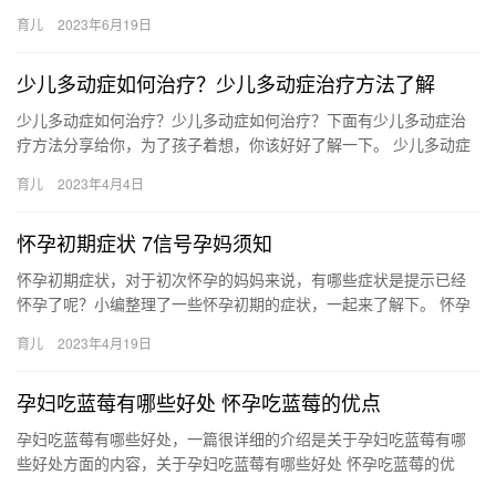
二宝的时候一定要去月子中心！正好闺 大宝已经一岁半了，蕞近打
育儿
2023年6月19日
算备…
少儿多动症如何治疗？少儿多动症治疗方法了解
少儿多动症如何治疗？少儿多动症如何治疗？下面有少儿多动症治
疗方法分享给你，为了孩子着想，你该好好了解一下。 少儿多动症
如何治疗？ 少儿患有多动症并不有益于他成长，及时治疗为宜，到
育儿
2023年4月4日
底…
怀孕初期症状 7信号孕妈须知
怀孕初期症状，对于初次怀孕的妈妈来说，有哪些症状是提示已经
怀孕了呢？小编整理了一些怀孕初期的症状，一起来了解下。 怀孕
初期症状 呕吐是怀孕初期最明显的症状，除了这个还有哪些呢？看
育儿
2023年4月19日
看…
孕妇吃蓝莓有哪些好处 怀孕吃蓝莓的优点
孕妇吃蓝莓有哪些好处，一篇很详细的介绍是关于孕妇吃蓝莓有哪
些好处方面的内容，关于孕妇吃蓝莓有哪些好处 怀孕吃蓝莓的优
点，相关内容具体如下： 1、可以保护眼睛、增强视力。蓝莓中含