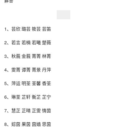
解答
1、芸欣 璐芸 筱芸 芸笛 
2、若言 若楠 若曦 楚薇 
3、秋莪 金莪 菁菁 林菁 
4、雯菁 谭菁 菁景 丹萍 
5、萍运 明荃 荃馨 香荃 
6、琳荃 芷轩 衡芷 芷宁 
7、慧芷 芷晴 芷雯 情茵 
8、婃茵 果茵 茵嫱 思茵