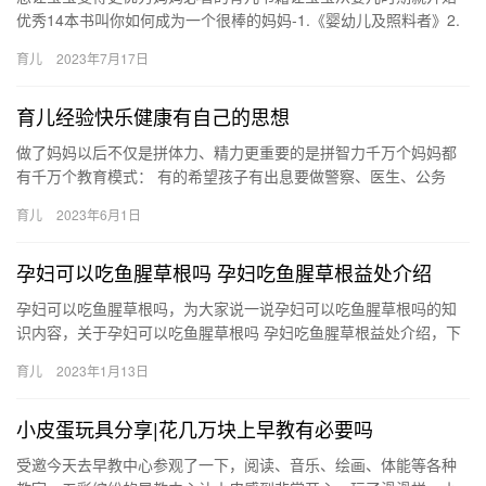
优秀14本书叫你如何成为一个很棒的妈妈-1.《婴幼儿及照料者》2.
《实用程序育儿法》3.《美国儿科学会育 想让宝宝变得更优…
育儿
2023年7月17日
育儿经验快乐健康有自己的思想
做了妈妈以后不仅是拼体力、精力更重要的是拼智力千万个妈妈都
有千万个教育模式： 有的希望孩子有出息要做警察、医生、公务
员，为了培养就给孩子报各种各样的辅 做了妈妈以后不仅是拼体
育儿
2023年6月1日
力、精…
孕妇可以吃鱼腥草根吗 孕妇吃鱼腥草根益处介绍
孕妇可以吃鱼腥草根吗，为大家说一说孕妇可以吃鱼腥草根吗的知
识内容，关于孕妇可以吃鱼腥草根吗 孕妇吃鱼腥草根益处介绍，下
面来一起了解一下吧。 1、孕妇是可以吃鱼腥草根的，因为这个
育儿
2023年1月13日
孕…
小皮蛋玩具分享|花几万块上早教有必要吗
受邀今天去早教中心参观了一下，阅读、音乐、绘画、体能等各种