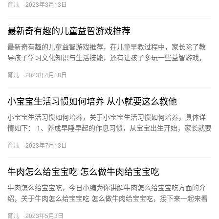
育儿
2023年3月13日
最新奇有趣的儿童益智游戏推荐
最新奇有趣的儿童益智游戏推荐，在儿童早教过程中，家长除了教
导孩子学习文化知识与生活技能，还有让孩子多玩一些益智游戏，
因为益智游戏十分有利于孩子的大脑发育。 最新奇有趣的儿童益智
育儿
2023年4月18日
游戏…
小宝宝生活习惯如何培养 从小就要这么教他
小宝宝生活习惯如何培养，关于小宝宝生活习惯如何培养，具体详
情如下： 1、养成早睡早起的作息习惯，从宝宝出生开始，家长就要
逐渐让宝宝有白天活动、夜里休息的意识，这样才能让宝宝有规
育儿
2023年7月13日
小…
牛肉怎么给宝宝吃 怎么做牛肉给宝宝吃
牛肉怎么给宝宝吃，今日小编为你讲解牛肉怎么给宝宝吃方面的介
绍，关于牛肉怎么给宝宝吃 怎么做牛肉给宝宝吃，接下来一起来看
看吧。 1、牛肉的选择。家长要注意购买牛肉应该选择最嫩 牛肉
育儿
2023年5月3日