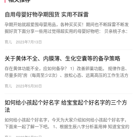
自用母婴好物孕期囤货 实用不踩雷
孕期开始就超爱囤母婴用品，各种买买买！期间也不断踩雷不断发
掘好货下面分享一些用过觉得超实用的母婴好物吧： 贝亲桃子水：
主要成份是桃叶提取物，可以去痱止 孕期开始就超爱囤母婴用品，
育儿
2023年7月13日
各…
关于黄体不全、内膜薄、生化空囊等的备孕策略
存在黄体功能不全，应如何备孕？ 1）改善卵巢功能。 规律作息、
尽量多同*房（每周至少2次）、放松心态、远离高压的工作生活方
式。 饮食上可多食用山药枸杞、避免辛 存在黄体功能不全，应…
育儿
2023年5月30日
如何给小孩起个好名字 给宝宝起个好名字的三个方
法
如何给小孩起个好名字，今天为大家介绍如何给小孩起个好名字，
下面来一起了解一下吧。 1、根据生辰八字分析喜用神 知道宝宝的
生辰八字之后，首先要分析八字，重点是找到宝宝命理的喜用神