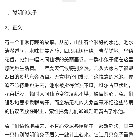
1、聪明的兔子 
2、正文 
有一个非常有趣的故事。从前，山里有个很好的水池。池水
清澈透底，水味甘美香醇，四周果树环绕，青草铺地，鸟语
花香，宛如一幅人间仙境的美丽画卷。一群小兔子便在这里
悠闲地生活着。一年夏天气候特别炎热，几头大象为了躲避
烈日的炙烤东奔西窜。无意中它们发现了这悦意的水池，便
迫不急待地跳进去，池水被搅得浑浊不堪。继尔青草伏地，
花朵折腰，顿时人间仙境变得凌乱不堪，触目惊心。兔儿们
强烈地要求象群离开，而蛮横无礼的大象丝毫不把这些软弱
的抗议者放在眼里，索性把兔儿们通通赶走霸占了水池。 
兔子们愤愤地离去，不甘心受屈辱便聚在一起想办法，其中
一只特别聪明的兔子眉头一皱计上心来。它让几只兔子重叠