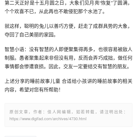
第二天正好是十五月圆之日，大象们见月亮“恢复”了圆满，
个个欢喜不已，从此再也不敢侵犯那个水池了。 
就这样，聪明的兔儿以善巧方便，赶走了成群具势的大象，
夺回了自己美丽的家园。 
智慧小语：没有智慧的人即便聚集得再多，也很容易被敌人
制服。愚者聚集起来非但没有用，反而会弄巧成拙，做任何
事情都会惨遭衰损。因此，交友一定要结交有智慧的朋友。
上述分享的睡前故事儿童 合适给小孩讲的睡前故事的相关
内容，希望对您有所帮助！
原创文章，作者：佳人网编辑，如若转载，请注明出处：
https://www.digifad.com/archives/4730.html