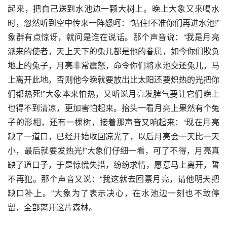
起来，把自己送到水池边一颗大树上。晚上大象又来喝水
时，忽然听到空中传来一阵怒呵：“站住!不准你们再进水池!”
象群有点惊讶，就问是谁在说话。那个声音说：“我是月亮
派来的使者，天上天下的兔儿都是他的眷属，如今你们欺负
地上的兔子，月亮非常震怒，命令你们将水池交还兔儿，马
上离开此地。否则他今晚就要放出比太阳还要炽热的光把你
们都热死!”大象本来怕热，又听说月亮发脾气要让它们晚上
也得不到清凉，更加害怕起来。抬头一看月亮上果然有个兔
子的形相，还有一棵树，接着那声音又响起来：“现在月亮
缺了一道口，已经开始收回凉光了，以后月亮会一天比一天
小，最后就要发热光!”大象们仔细一看，可了不得，月亮真
缺了道口子，于是惊慌失措，纷纷求情，愿意马上离开，誓
不再犯。那个声音又说：“我这就去回禀月亮，请他明天把
缺口补上。”大象为了表示决心，在水池边一刻也不敢停
留，全部离开这片森林。 