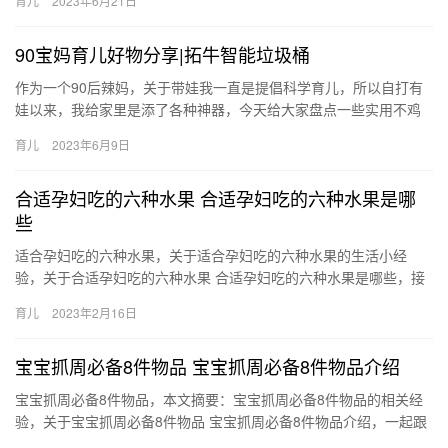
育儿
2023年6月21日
如…
90宝妈育儿好物分享|拓牛智能垃圾桶
作为一个90后辣妈，关于带娃我一直是提倡科学育儿，所以自打有
娃以来，我给家里是添了各种神器，今天给大家盘点一些实用不鸡
肋的奶娃好物 拓牛智能垃圾桶T1S/黑科 作为一个90后辣妈，…
育儿
2023年6月9日
合适孕妇吃的六种水果 合适孕妇吃的六种水果是哪
些
适合孕妇吃的六种水果，关于适合孕妇吃的六种水果的生活小经
验，关于合适孕妇吃的六种水果 合适孕妇吃的六种水果是哪些，接
下来小编为网友介绍。 1、西柚 西柚对于孕妇来说，是一种非常
育儿
2023年2月16日
适…
宝宝抓周必备8件物品 宝宝抓周必备8件物品介绍
宝宝抓周必备8件物品，本文摘要：宝宝抓周必备8件物品的相关经
验，关于宝宝抓周必备8件物品 宝宝抓周必备8件物品介绍，一起跟
随小编看看吧！ 1、算盘：寓意孩子的逻辑性强，有数学天份。…