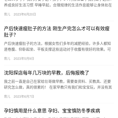
养成良好生活习惯 早睡早起，合理规律的生活作息能够让身体处在
一个比较好的状态。足够的睡眠、适 老公30岁了，我们才要…
育儿
2023年6月20日
产后快速瘦肚子的方法 刚生产完怎么才可以有效瘦
肚子？
产后快速瘦肚子的方法，根据女性们多年的减肥经验，许多人都知
道卷腹、仰卧起坐、平板支撑这些运动对于收腹有很好的效果。可
是，对于刚生产完的女性来说，这些运动并不太合适，越早开始 产
育儿
2023年5月9日
后快…
沈阳探店每年几万块的早教，后悔报晚了
我之前一直是自己在家给壮哥做早教，需要查资料、买教具、还要
研究怎么做，真的很累的！ 在家早教只有我们和宝宝玩，并没有其
他宝宝之间的交流和互动，我发现壮 我之前一直是自己在家给壮哥
育儿
2023年6月7日
做…
孕妇慎用是什么意思 孕妇、宝宝慎防冬季疾病