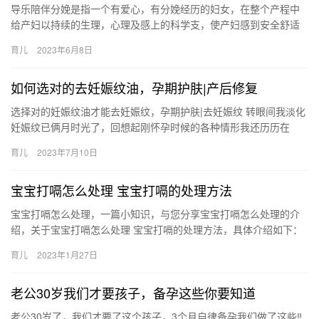
导乐陪伴分娩是指一个有爱心，有分娩经历的妇女，在整个产程中
给产妇以持续的生理，心理及感上的科学支，使产妇感到安全舒适
并不断获得这位女性的支持鼓励和指导 导乐陪伴分娩是指一个有爱
育儿
2023年6月8日
心，…
如何选对的去妊娠纹油，孕期护肤|产后修复
选择对的妊娠纹油才能去妊娠纹，孕期护肤|去妊娠纹 转眼间我淡化
妊娠纹已俩月时光了，回想起刚怀孕时候的各种情形我还历历在
目，我闺女出生时候体重就8斤多，我的 选择对的妊娠纹油才能去
育儿
2023年7月10日
妊…
宝宝打嗝怎么处理 宝宝打嗝的处理方法
宝宝打嗝怎么处理，一篇小知识，与您分享宝宝打嗝怎么处理的介
绍，关于宝宝打嗝怎么处理 宝宝打嗝的处理方法，具体介绍如下：
1、首先可以把宝宝竖起来拍背，促进肠道过多的气体能排 宝宝打…
育儿
2023年1月27日
老公30岁我们才要孩子，备孕这些你要知道
老公30岁了，我们才要了这个孩子，3个月自律备孕我们做了这些‼