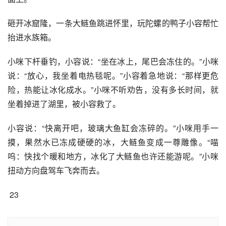
砸开冰窟隆，一条大鲢鱼跳进怀里，玩陀螺的鸭子小容帮忙
抬进水族箱。 
小咪下杆垂钓，小容说：“坐在冰上，尾巴会冻住的。”小咪
说：“放心，我坐着电热毯呢。”小容着急地说：“那样更危
险，热能让冰化成水。”小咪不听劝告，没有多长时间，就
坐着掉进了湖里，被小容救了。 
小容说：“快离开吧，玻璃大鱼缸会冻碎的。”小咪用手一
摸，果然水已冻成硬硬的冰，大鲢鱼变成一尊雕像。“喵
呜：快找个暖和地方，冰化了大鲢鱼也许还能游呢。”小咪
扭动方向盘驾车飞奔而去。 
 23