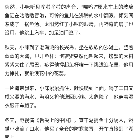
突然，小咪听见哗啦哗啦的声音，“喵呜?”原来车上的玻璃
鱼缸在咕噜噜冒泡，可怜的鱼儿在沸腾的水中翻滚，倾刻间
煮成了一锅鱼汤。太阳烤红了小咪的眼睛，再神奇的扇子也
没用，他跳上汽车，加足油门逃了。 
秋天，小咪到了渤海湾的长兴岛，坐在软软的沙滩上，望着
蓝蓝的大海，甩开鱼杆：“喵呜!”突然他叫起来，螃蟹的大钳
紧紧夹住了尾巴，疼得他撑起鱼杆嗖一下跳进浪花里，他用
力挣扎，就象浪花中的花蕊。 
一片海带飘来，小咪紧紧抓住，赶快爬到上面，喝了二口又
咸又涩的海水，海浪又将他送回沙滩。太危险了，他穿着湿
衣服开车跑了。 
冬天，电视演《舌尖上的中国》，查干湖捕鱼十分诱人，馋
猫小咪流了口水，他买了全套的防寒装置，开车直接到了湖
面上。 