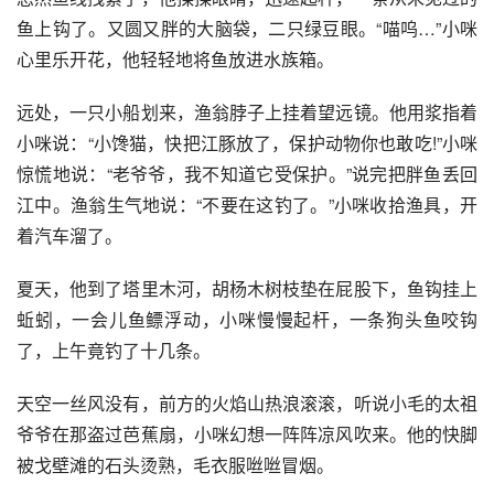
鱼上钩了。又圆又胖的大脑袋，二只绿豆眼。“喵呜…”小咪
心里乐开花，他轻轻地将鱼放进水族箱。 
远处，一只小船划来，渔翁脖子上挂着望远镜。他用浆指着
小咪说：“小馋猫，快把江豚放了，保护动物你也敢吃!”小咪
惊慌地说：“老爷爷，我不知道它受保护。”说完把胖鱼丢回
江中。渔翁生气地说：“不要在这钓了。”小咪收拾渔具，开
着汽车溜了。 
夏天，他到了塔里木河，胡杨木树枝垫在屁股下，鱼钩挂上
蚯蚓，一会儿鱼鳔浮动，小咪慢慢起杆，一条狗头鱼咬钩
了，上午竟钓了十几条。 
天空一丝风没有，前方的火焰山热浪滚滚，听说小毛的太祖
爷爷在那盗过芭蕉扇，小咪幻想一阵阵凉风吹来。他的快脚
被戈壁滩的石头烫熟，毛衣服咝咝冒烟。 