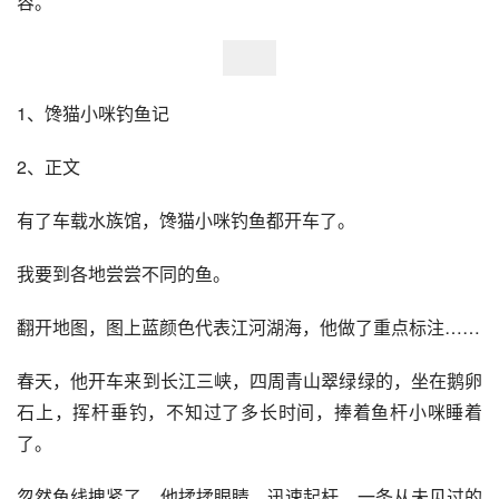
容。
1、馋猫小咪钓鱼记 
2、正文 
有了车载水族馆，馋猫小咪钓鱼都开车了。 
我要到各地尝尝不同的鱼。 
翻开地图，图上蓝颜色代表江河湖海，他做了重点标注…… 
春天，他开车来到长江三峡，四周青山翠绿绿的，坐在鹅卵
石上，挥杆垂钓，不知过了多长时间，捧着鱼杆小咪睡着
了。 
忽然鱼线拽紧了，他揉揉眼睛，迅速起杆，一条从未见过的