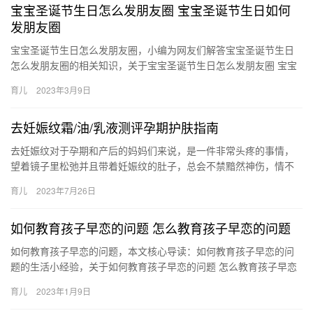
宝宝圣诞节生日怎么发朋友圈 宝宝圣诞节生日如何
发朋友圈
宝宝圣诞节生日怎么发朋友圈，小编为网友们解答宝宝圣诞节生日
怎么发朋友圈的相关知识，关于宝宝圣诞节生日怎么发朋友圈 宝宝
圣诞节生日如何发朋友圈，请看下面详细的介绍。 娇艳的鲜花，已
育儿
2023年3月9日
为…
去妊娠纹霜/油/乳液测评孕期护肤指南
去妊娠纹对于孕期和产后的妈妈们来说，是一件非常头疼的事情，
望着镜子里松弛并且带着妊娠纹的肚子，总会不禁黯然神伤，情不
自禁叹一口气 于是我们就开始，各种 去妊娠纹对于孕期和产后的妈
育儿
2023年7月26日
妈…
如何教育孩子早恋的问题 怎么教育孩子早恋的问题
如何教育孩子早恋的问题，本文核心导读：如何教育孩子早恋的问
题的生活小经验，关于如何教育孩子早恋的问题 怎么教育孩子早恋
的问题，接下来小编为网友介绍。 1、应该表示理解。也许他不是
育儿
2023年1月9日
…