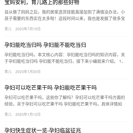
宝妈安利，育儿路上的那些好物
自从做了妈妈之后，我的居家选货技能直接加到了满值没办法，小
孩子需要的东西实在太多啦！这段时间以来，我也是发掘了很多宝
贝用的日常物品，今天跟大家分享一下 自从做了妈妈之后，我的居
育儿
2023年7月10日
家选…
孕妇能吃当归吗 孕妇能不能吃当归
孕妇能吃当归吗，本文核心内容：孕妇能吃当归吗的知识内容，关
于孕妇能吃当归吗 孕妇能不能吃当归，接下来小编就来介绍。 1、
女性在妊娠期间禁止自行服用当归，尽管当归的营养价值 孕妇能
育儿
2023年1月30日
吃…
孕妇可以吃芒果干吗 孕妇能吃芒果干吗
孕妇可以吃芒果干吗，这些你了解吗？孕妇可以吃芒果干吗方面的
经验，关于孕妇可以吃芒果干吗 孕妇能吃芒果干吗，具体详情如
下： 1、孕妇是可以吃芒果干的。芒果含有丰富的维生素、蛋白 孕
育儿
2023年1月12日
妇…
孕妇快生症状一览-孕妇临盆征兆