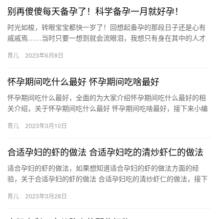
别再傻傻每天备孕了！科学备孕一月就好孕！
时光如梭，转眼宝宝都快一岁了！回想起备孕的那段日子还是心有
戚戚焉……当时只要一想到就会流眼泪，我想只有身在其中的人才
能感同身受……其实我就是宫寒血气不 时光如梭，转眼宝宝都快一
育儿
2023年6月8日
岁了…
怀孕期间吃什么最好 怀孕期间吃啥最好
怀孕期间吃什么最好，全面的为大家介绍怀孕期间吃什么最好的相
关介绍，关于怀孕期间吃什么最好 怀孕期间吃啥最好，接下来小编
为大家介绍。 1、建议孕妇吃营养丰富、容易消化的食物为主 怀
育儿
2023年3月10日
孕…
合适孕妇的虾的做法 合适孕妇吃的清炒虾仁的做法
适合孕妇的虾的做法，如果想知道适合孕妇的虾的做法方面的经
验，关于合适孕妇的虾的做法 合适孕妇吃的清炒虾仁的做法，接下
来小编为网友介绍。 1、材料：虾仁、蛋清、黄瓜、胡萝卜、罐 适
育儿
2023年3月28日
合…