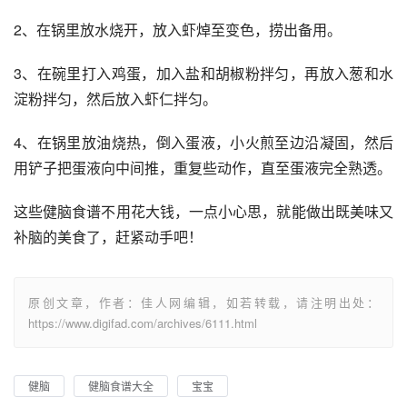
2、在锅里放水烧开，放入虾焯至变色，捞出备用。
3、在碗里打入鸡蛋，加入盐和胡椒粉拌匀，再放入葱和水
淀粉拌匀，然后放入虾仁拌匀。
4、在锅里放油烧热，倒入蛋液，小火煎至边沿凝固，然后
用铲子把蛋液向中间推，重复些动作，直至蛋液完全熟透。
这些健脑食谱不用花大钱，一点小心思，就能做出既美味又
补脑的美食了，赶紧动手吧！
原创文章，作者：佳人网编辑，如若转载，请注明出处：
https://www.digifad.com/archives/6111.html
健脑
健脑食谱大全
宝宝