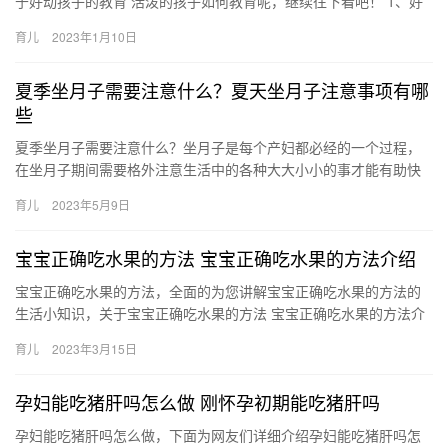
于好动孩子的教育 活泼的孩子如何教育呢，继续往下看吧！ 1、好
动是孩子的天性，是孩子的重要特征之一。不要批评或约 好动孩
育儿
2023年1月10日
子…
夏季坐月子需要注意什么？夏天坐月子注意事项有哪
些
夏季坐月子需要注意什么？坐月子是每个产妇都必经的一个过程，
在坐月子期间需要格外注意生活中的各种大大小小的事才能有助快
速恢复身体。对于很多产妇来说都希望自己能够在适宜的气候和温
育儿
2023年5月9日
夏季…
宝宝正确吃水果的方法 宝宝正确吃水果的方法介绍
宝宝正确吃水果的方法，全面的为您讲解宝宝正确吃水果的方法的
生活小知识，关于宝宝正确吃水果的方法 宝宝正确吃水果的方法介
绍，下面为您详细介绍 1、喝新鲜果汁。选择新鲜、成熟的水果
育儿
2023年3月15日
宝…
孕妇能吃猪肝吗怎么做 刚怀孕初期能吃猪肝吗
孕妇能吃猪肝吗怎么做，下面为网友们详细介绍孕妇能吃猪肝吗怎