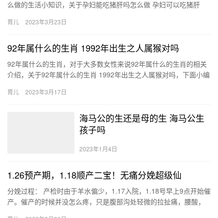
么做的生活小知识，关于孕妇能吃猪肝吗怎么做 孕妇可以吃猪肝
么，如有不对的地方欢迎指正！ 1、能吃猪肝，不要偏食.饮食尽
育儿
2023年3月23日
孕…
92年属什么的生肖 1992年出生之人属猴对吗
92年属什么的生肖，对于大多数女性来说92年属什么的生肖的相关
介绍，关于92年属什么的生肖 1992年出生之人属猴对吗，下面小编
为您详细解答 1、1992年出生之人属猴，此年在天干…
育儿
2023年3月17日
海马公的生还是母的生 海马公生
孩子吗
2023年1月4日
1.26预产期，1.18顺产二宝！无痛分娩超级仙
分娩过程： 产检时由于羊水偏少，1.17入院，1.18号早上9点开始催
产。催产的时候并没怎么疼，只是腹部沟处轻微的拉扯痛，腰酸，
催产半小时后开始有规律宫缩，内检已 分娩过程： 产检…