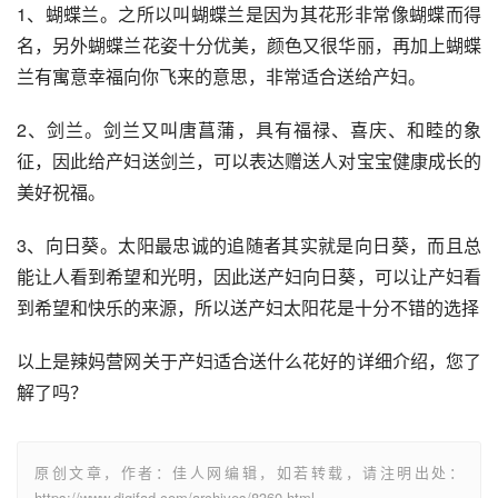
1、蝴蝶兰。之所以叫蝴蝶兰是因为其花形非常像蝴蝶而得
名，另外蝴蝶兰花姿十分优美，颜色又很华丽，再加上蝴蝶
兰有寓意幸福向你飞来的意思，非常适合送给产妇。
2、剑兰。剑兰又叫唐菖蒲，具有福禄、喜庆、和睦的象
征，因此给产妇送剑兰，可以表达赠送人对宝宝健康成长的
美好祝福。
3、向日葵。太阳最忠诚的追随者其实就是向日葵，而且总
能让人看到希望和光明，因此送产妇向日葵，可以让产妇看
到希望和快乐的来源，所以送产妇太阳花是十分不错的选择
以上是辣妈营网关于产妇适合送什么花好的详细介绍，您了
解了吗？
原创文章，作者：佳人网编辑，如若转载，请注明出处：
https://www.digifad.com/archives/8360.html